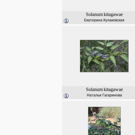
Solanum
kitagawae
Екатерина Кулаковская
Solanum
kitagawae
Наталья Гагаринова