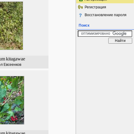
Регистрация
Восстановление пароля
Поиск
num
kitagawae
л Евсеенков
num
kitagawae