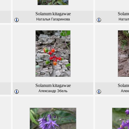
Solanum
kitagawae
Sola
Наталья Гагаринова
Натал
Solanum
kitagawae
Sola
Александр Эбель
Алек