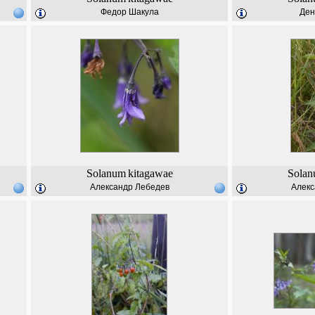
Федор Шакула
Ден
Solanum
kitagawae
Sola
Александр Лебедев
Алекс