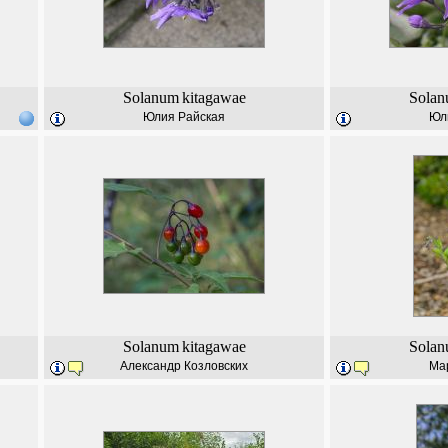
Solanum
kitagawae
Sola
Юлия Райская
Юл
Solanum
kitagawae
Sola
Александр Козловских
Ма