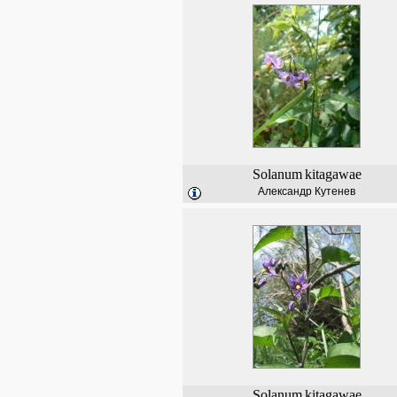
Solanum
kitagawae
Александр Кутенев
Solanum
kitagawae