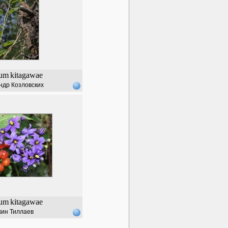
num
kitagawae
ндр Козловских
num
kitagawae
кин Тиллаев