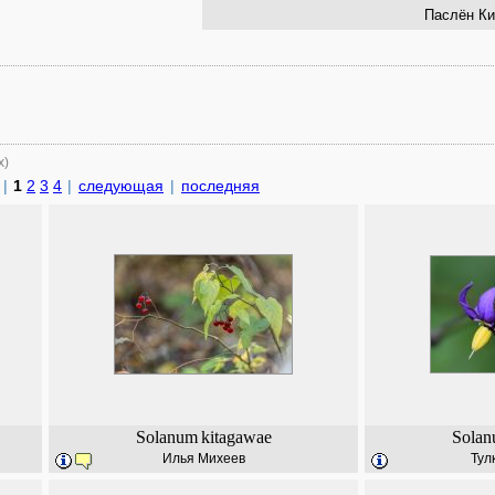
Паслён Ки
х)
|
1
2
3
4
|
следующая
|
последняя
Solanum
kitagawae
Sola
Илья Михеев
Тул