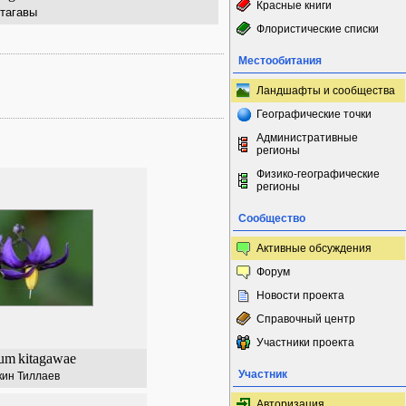
Красные книги
тагавы
Флористические списки
Местообитания
Ландшафты и сообщества
Географические точки
Административные
регионы
Физико-географические
регионы
Сообщество
Активные обсуждения
Форум
Новости проекта
Справочный центр
Участники проекта
num
kitagawae
Участник
кин Тиллаев
Авторизация