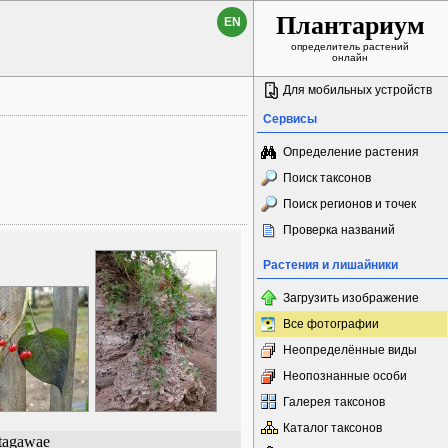
Плантариум
EN
определитель растений
онлайн
Для мобильных устройств
Сервисы
Определение растения
Поиск таксонов
Поиск регионов и точек
Проверка названий
Растения и лишайники
Загрузить изображение
Все фотографии
Неопределённые виды
Неопознанные особи
Галерея таксонов
Каталог таксонов
tagawae