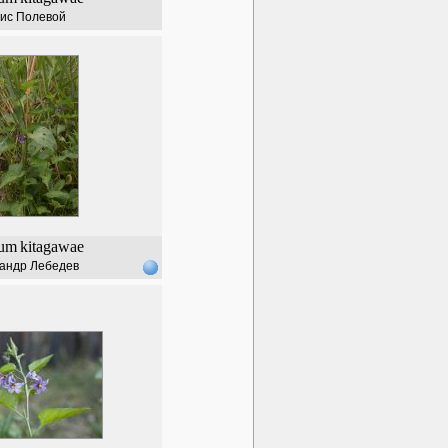
ис Полевой
num
kitagawae
андр Лебедев