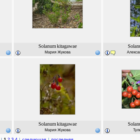
Solanum
kitagawae
Sola
Мария Жукова
Алекса
Solanum
kitagawae
Sola
Мария Жукова
Тул
|
1
2
3
4
|
следующая
|
последняя