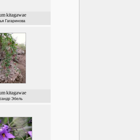
num
kitagawae
ья Гагаринова
num
kitagawae
сандр Эбель