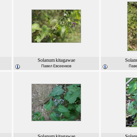
Solanum
kitagawae
Sola
Павел Евсеенков
Паве
Solanum
kitagawae
Sola