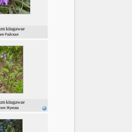
num
kitagawae
ия Райская
num
kitagawae
рия Жукова