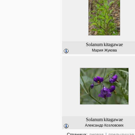
Solanum
kitagawae
Мария Жукова
Solanum
kitagawae
Александр Козловских
Страница:
первая
|
предыдущая