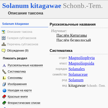
Solanum
kitagawae
Schonb.-Tem.
Описание таксона
Solanum kitagawae
Русскоязычные названия
Научные:
Описание таксона
Паслён Китагавы
Галерея субтаксонов
Паслён безволосый
Перечень субтаксонов
Систематика
Обсуждение (9)
Magnoliophyta
отдел
Показать раздел
Magnoliopsida
класс
Русскоязычные названия
Solanales
порядок
Систематика
Solanaceae
семейство
Синонимы
Solanum
род
Изображения
kitagawae
Schonb.-Tem.
вид
Находки на карте
Красные книги
Флористические списки