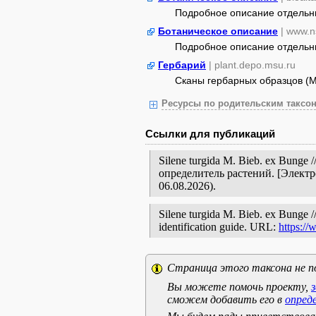
Подробное описание отдельных
Ботаническое описание
| www.n
Подробное описание отдельных
Гербарий
| plant.depo.msu.ru
Сканы гербарных образцов (
Ресурсы по родительским таксон
Ссылки для публикаций
Silene turgida M. Bieb. ex Bun
определитель растений. [Элект
06.08.2026).
Silene turgida M. Bieb. ex Bunge //
identification guide. URL:
https:/
Страница этого таксона не п
Вы можете помочь проекту,
сможем добавить его в
опред