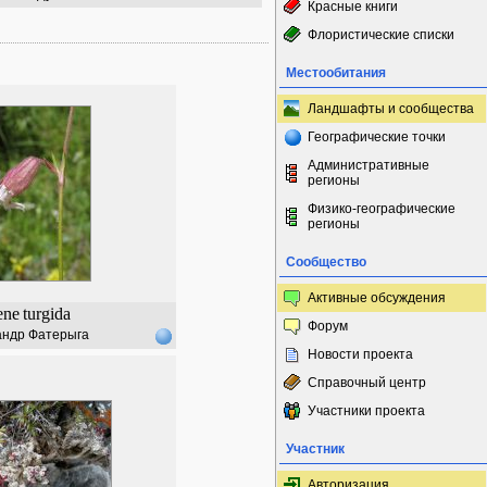
Красные книги
Флористические списки
Местообитания
Ландшафты и сообщества
Географические точки
Административные
регионы
Физико-географические
регионы
Сообщество
Активные обсуждения
ene
turgida
Форум
андр Фатерыга
Новости проекта
Справочный центр
Участники проекта
Участник
Авторизация