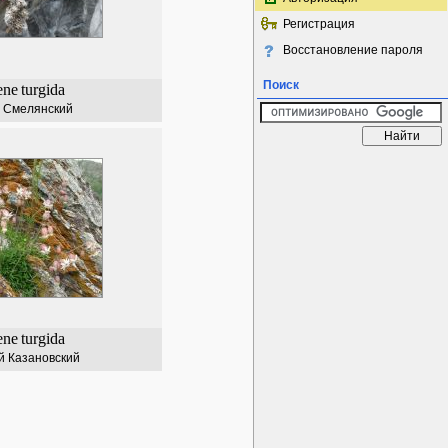
Регистрация
Восстановление пароля
Поиск
ene
turgida
 Смелянский
ene
turgida
й Казановский