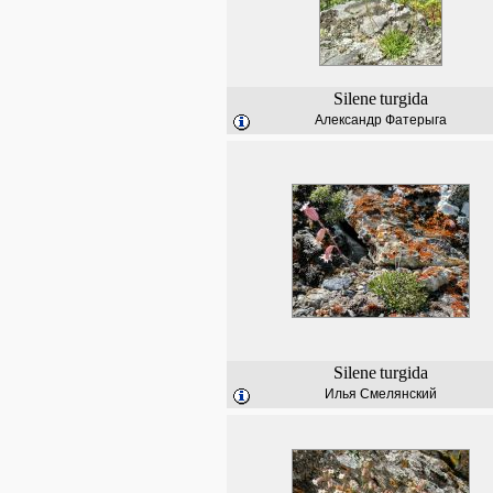
Silene
turgida
Александр Фатерыга
Silene
turgida
Илья Смелянский