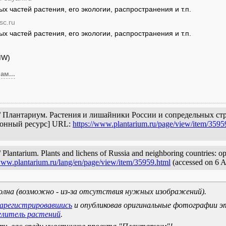
 частей растения, его экологии, распространения и т.п.
sc.ru
 частей растения, его экологии, распространения и т.п.
MW)
ам...
ge // Плантариум. Растения и лишайники России и сопредельных ст
ронный ресурс] URL:
https://www.plantarium.ru/page/view/item/3595
 Plantarium. Plants and lichens of Russia and neighboring countries: op
/www.plantarium.ru/lang/en/page/view/item/35959.html
(accessed on 6 
олна (возможно - из-за отсутствия нужных изображений).
зарегистрировавшись
и опубликовав оригинальные фотографии э
елитель растений
.