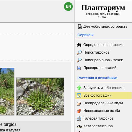
Плантариум
EN
определитель растений
онлайн
Для мобильных устройств
Сервисы
Определение растения
Поиск таксонов
Поиск регионов и точек
Проверка названий
Растения и лишайники
Загрузить изображение
Все фотографии
Неопределённые виды
Неопознанные особи
Галерея таксонов
ne turgida
Каталог таксонов
ка вздутая