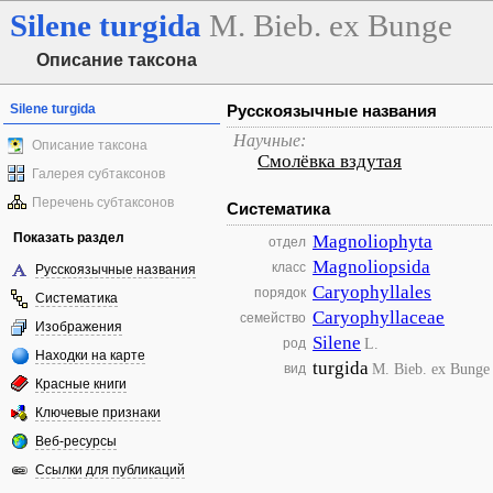
Silene
turgida
M. Bieb. ex Bunge
Описание таксона
Silene turgida
Русскоязычные названия
Научные:
Описание таксона
Смолёвка вздутая
Галерея субтаксонов
Перечень субтаксонов
Систематика
Показать раздел
Magnoliophyta
отдел
Magnoliopsida
класс
Русскоязычные названия
Caryophyllales
порядок
Систематика
Caryophyllaceae
семейство
Изображения
Silene
L.
род
Находки на карте
turgida
M. Bieb. ex Bunge
вид
Красные книги
Ключевые признаки
Веб-ресурсы
Ссылки для публикаций