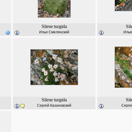
Silene
turgida
Sil
Илья Смелянский
Илья
Silene
turgida
Sil
Сергей Казановский
Серге