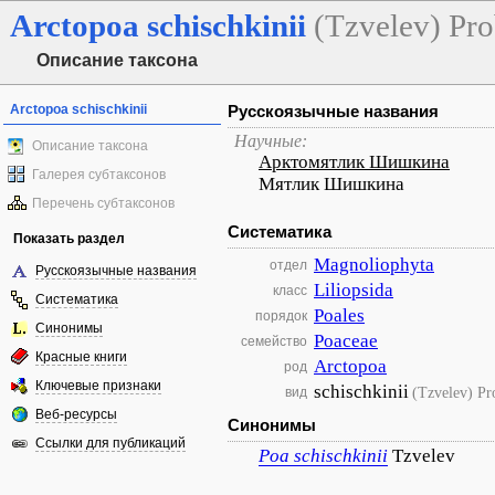
Arctopoa
schischkinii
(Tzvelev) Pro
Описание таксона
Arctopoa schischkinii
Русскоязычные названия
Научные:
Описание таксона
Арктомятлик Шишкина
Галерея субтаксонов
Мятлик Шишкина
Перечень субтаксонов
Систематика
Показать раздел
Magnoliophyta
отдел
Русскоязычные названия
Liliopsida
класс
Систематика
Poales
порядок
Синонимы
Poaceae
семейство
Красные книги
Arctopoa
род
Ключевые признаки
schischkinii
(Tzvelev) Pr
вид
Веб-ресурсы
Синонимы
Ссылки для публикаций
Poa
schischkinii
Tzvelev