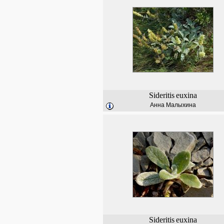
Sideritis
euxina
Анна Малыхина
Sideritis
euxina