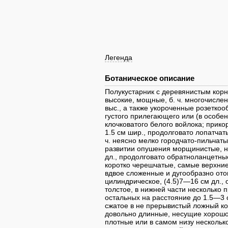
Легенда
Ботаническое описание
Полукустарник с деревянистым кор
высокие, мощные, б. ч. многочисле
выс., а также укороченные розеткоо
густого прилегающего или (в особен
клочковатого белого войлока; прико
1.5 см шир., продолговато лопатчат
ч. неясно мелко городчато-пильчаты
развитии опушения морщинистые, на
дл., продолговато обратноланцетны
коротко черешчатые, самые верхние
вдвое сложенные и дугообразно ото
цилиндрическое, (4.5)7—16 см дл., 
толстое, в нижней части несколько 
остальных на расстояние до 1.5—3 
сжатое в не прерывистый ложный ко
довольно длинные, несущие хорошо 
плотные или в самом низу нескольк