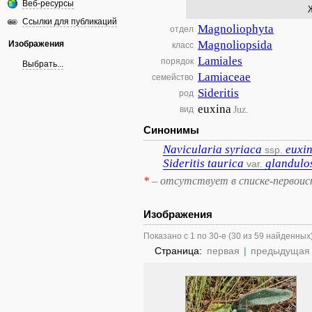
Веб-ресурсы
Ссылки для публикаций
Magnoliophyta
отдел
Magnoliopsida
Изображения
класс
Lamiales
порядок
Выбрать...
Lamiaceae
семейство
Sideritis
род
euxina
Juz.
вид
Синонимы
Navicularia
syriaca
euxi
ssp.
Sideritis
taurica
glandulo
var.
*
– отсутствует в списке-первоис
Изображения
Показано с 1 по 30-е (30 из 59 найденных
Страница:
первая
|
предыдущая