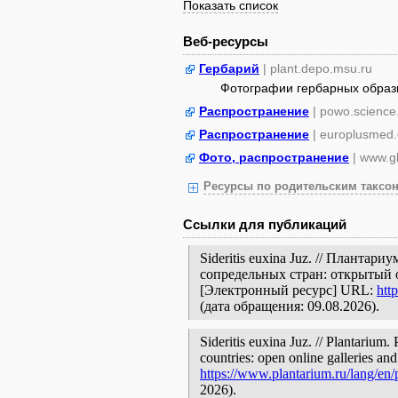
Показать список
Веб-ресурсы
Гербарий
| plant.depo.msu.ru
Фотографии гербарных образ
Распространение
| powo.science
Распространение
| europlusmed.
Фото, распространение
| www.gb
Ресурсы по родительским таксон
Ссылки для публикаций
Sideritis euxina Juz. // Планта
сопредельных стран: открытый 
[Электронный ресурс] URL:
htt
(дата обращения: 09.08.2026).
Sideritis euxina Juz. // Plantarium.
countries: open online galleries and
https://www.plantarium.ru/lang/en
2026).