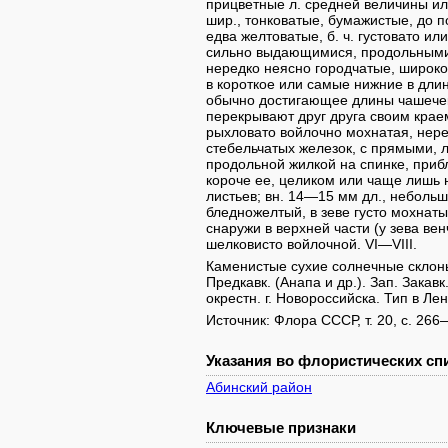
прицветные л. средней величины ил
шир., тонковатые, бумажистые, до 
едва желтоватые, б. ч. густовато ил
сильно выдающимися, продольными
нередко неясно городчатые, широк
в короткое или самые нижние в длин
обычно достигающее длины чашечек
перекрывают друг друга своим краем
рыхловато войлочно мохнатая, нере
стебельчатых железок, с прямыми, 
продольной жилкой на спинке, приб
короче ее, целиком или чаще лишь
листьев; вн. 14—15 мм дл., небольш
бледножелтый, в зеве густо мохнаты
снаружи в верхней части (у зева венч
шелковисто войлочной. VI—VIII.
Каменистые сухие солнечные склоны
Предкавк. (Анапа и др.). Зап. Закав
окрестн. г. Новороссийска. Тип в Ле
Источник: Флора СССР, т. 20, с. 266
Указания во флористических спи
Абинский район
Ключевые признаки