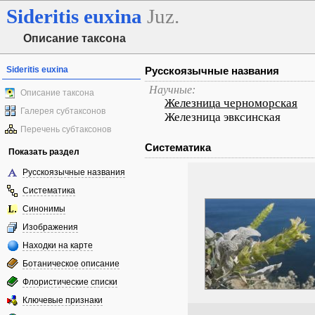
Sideritis
euxina
Juz.
Описание таксона
Sideritis euxina
Русскоязычные названия
Научные:
Описание таксона
Железница черноморская
Галерея субтаксонов
Железница эвксинская
Перечень субтаксонов
Систематика
Показать раздел
Русскоязычные названия
Систематика
Синонимы
Изображения
Находки на карте
Ботаническое описание
Флористические списки
Ключевые признаки