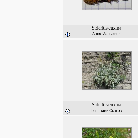
Sideritis
euxina
Анна Малыхина
Sideritis
euxina
Геннадий Окатов