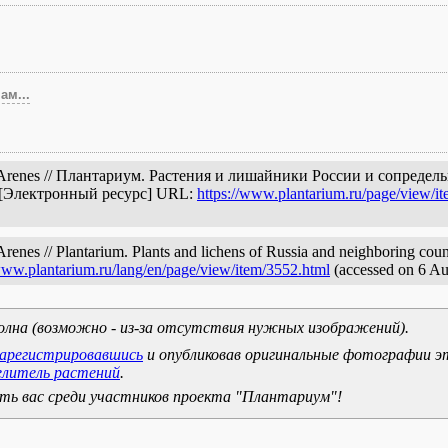
ам...
.) Arenes // Плантариум. Растения и лишайники России и сопреде
. [Электронный ресурс] URL:
https://www.plantarium.ru/page/view/i
enes // Plantarium. Plants and lichens of Russia and neighboring count
www.plantarium.ru/lang/en/page/view/item/3552.html
(accessed on 6 Au
олна (возможно - из-за отсутствия нужных изображений).
зарегистрировавшись
и опубликовав оригинальные фотографии э
елитель растений
.
ь вас среди участников проекта "Плантариум"!