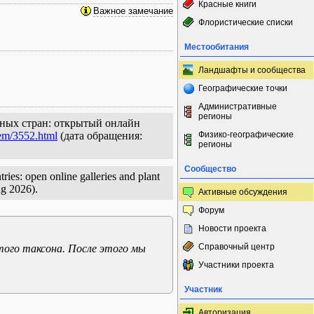
Красные книги
Важное замечание
Флористические списки
Местообитания
Ландшафты и сообщества
Географические точки
Административные
регионы
льных стран: открытый онлайн
tem/3552.html
(дата обращения:
Физико-географические
регионы
Сообщество
ries: open online galleries and plant
g 2026).
Активные обсуждения
Форум
Новости проекта
Справочный центр
того таксона. После этого мы
Участники проекта
Участник
Авторизация