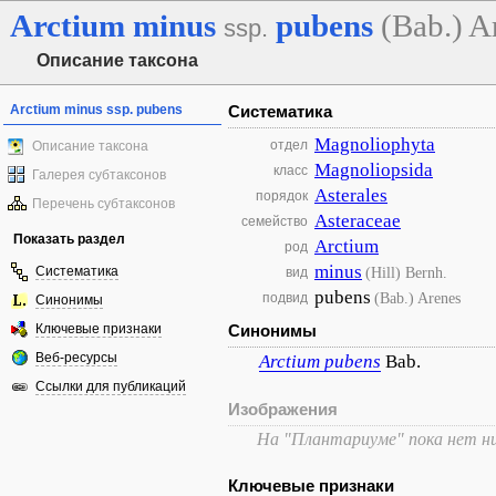
Arctium
minus
pubens
(Bab.) A
ssp.
Описание таксона
Arctium minus ssp. pubens
Систематика
Magnoliophyta
отдел
Описание таксона
Magnoliopsida
класс
Галерея субтаксонов
Asterales
порядок
Перечень субтаксонов
Asteraceae
семейство
Показать раздел
Arctium
род
minus
Систематика
(Hill) Bernh.
вид
pubens
(Bab.) Arenes
подвид
Синонимы
Ключевые признаки
Синонимы
Веб-ресурсы
Arctium
pubens
Bab.
Ссылки для публикаций
Изображения
На "Плантариуме" пока нет н
Ключевые признаки