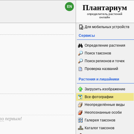
Плантариум
EN
определитель растений
онлайн
Для мобильных устройств
Сервисы
Определение растения
Поиск таксонов
Поиск регионов и точек
Проверка названий
Растения и лишайники
Загрузить изображение
Все фотографии
Неопределённые виды
Неопознанные особи
то
первым!
Галерея таксонов
Каталог таксонов