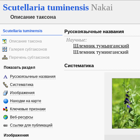
Scutellaria
tuminensis
Nakai
Описание таксона
Scutellaria tuminensis
Русскоязычные названия
Научные:
Описание таксона
Шлемник тумынганский
Галерея субтаксонов
Шлемник туминганский
Перечень субтаксонов
Систематика
Показать раздел
Русскоязычные названия
Систематика
Изображения
Находки на карте
Ключевые признаки
Веб-ресурсы
Ссылки для публикаций
Изображения