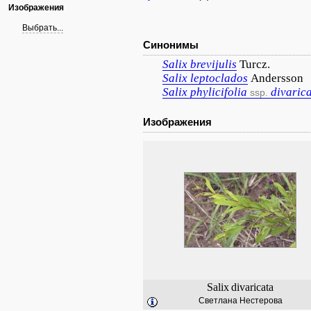
Изображения
Выбрать...
Синонимы
Salix
brevijulis
Turcz.
Salix
leptoclados
Andersson
Salix
phylicifolia
divaric
ssp.
Изображения
Salix
divaricata
Светлана Нестерова