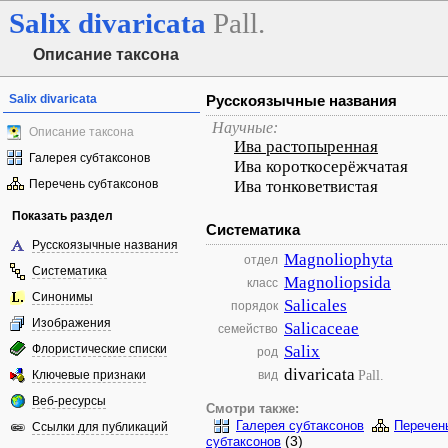
Salix
divaricata
Pall.
Описание таксона
Salix divaricata
Русскоязычные названия
Научные:
Описание таксона
Ива растопыренная
Галерея субтаксонов
Ива короткосерёжчатая
Перечень субтаксонов
Ива тонковетвистая
Показать раздел
Систематика
Русскоязычные названия
Magnoliophyta
отдел
Систематика
Magnoliopsida
класс
Синонимы
Salicales
порядок
Изображения
Salicaceae
семейство
Флористические списки
Salix
род
divaricata
Pall.
Ключевые признаки
вид
Веб-ресурсы
Смотри также:
Галерея субтаксонов
Перечен
Ссылки для публикаций
(3)
субтаксонов