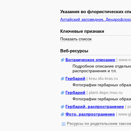
Указания во флористических спи
Алтайский заповедник. Дендрофлор
Ключевые признаки
Показать список
Веб-ресурсы
Ботаническое описание
| www.n
Подробное описание отдельны
распространения и т.п.
Гербарий
| krsu.sfu-kras.ru
Фотографии гербарных образ
Гербарий
| plant.depo.msu.ru
Фотографии гербарных образ
Гербарий, распространение
| 
Фото, распространение
| www.gb
Ресурсы по родительским таксон