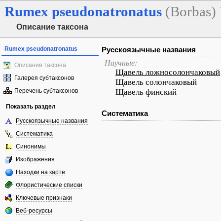
Rumex
pseudonatronatus
(Borbas)
Описание таксона
Rumex pseudonatronatus
Русскоязычные названия
Научные:
Описание таксона
Щавель ложносолончаковый
Галерея субтаксонов
Щавель солончаковый
Перечень субтаксонов
Щавель финский
Показать раздел
Систематика
Русскоязычные названия
Систематика
Синонимы
Изображения
Находки на карте
Флористические списки
Ключевые признаки
Веб-ресурсы