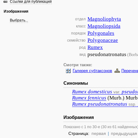
Ссылки для публикаций
Изображения
Magnoliophyta
отдел
Выбрать...
Magnoliopsida
класс
Polygonales
порядок
Polygonaceae
семейство
Rumex
род
pseudonatronatus
(Borb
вид
Смотри также:
Галерея субтаксонов
Перечен
Синонимы
Rumex
domesticus
pseudo
var.
Rumex
fennicus
(Murb.) Murb
Rumex
pseudonatronatus
ssp.
Изображения
Показано с 1 по 30-е (30 из 61 найденных
Страница:
первая
|
предыдущая