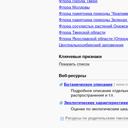
Флора города Твери
Флора Молдовы
Флора памятника природы "Крапивен
Флора памятника природы Зеленая з
Флора сосудистых растений Онежско
Флора Тверской области
Флора Ярославской области (Опреде
Центральносибирский заповедник
Ключевые признаки
Показать список
Веб-ресурсы
Ботаническое описание
| www.n
Подробное описание отдельны
распространения и т.п.
Экологические характеристики
Оценки по экологическим шк
Ресурсы по родительским таксон