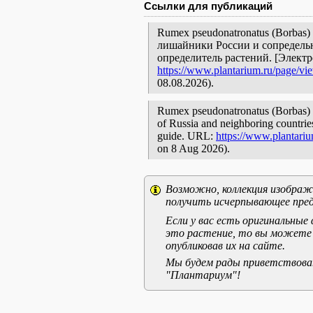
Ссылки для публикаций
Rumex pseudonatronatus (Borbas)
лишайники России и сопредельн
определитель растений. [Элект
https://www.plantarium.ru/page/vi
08.08.2026).
Rumex pseudonatronatus (Borbas) B
of Russia and neighboring countries:
guide. URL:
https://www.plantari
on 8 Aug 2026).
Возможно, коллекция изображе
получить исчерпывающее пред
Если у вас есть оригинальны
это растение, то вы можете
опубликовав их на сайте.
Мы будем рады приветствоват
"Плантариум"!