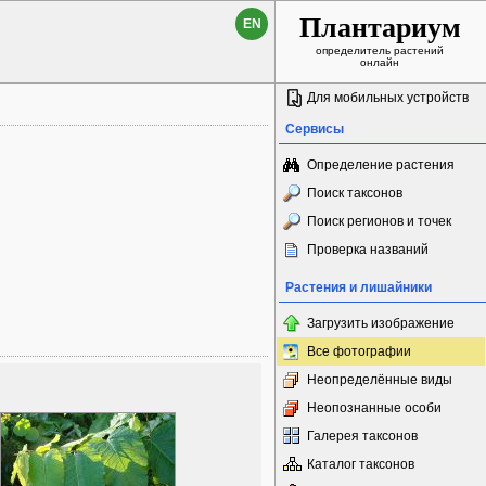
Плантариум
EN
определитель растений
онлайн
Для мобильных устройств
Сервисы
Определение растения
Поиск таксонов
Поиск регионов и точек
Проверка названий
Растения и лишайники
Загрузить изображение
Все фотографии
Неопределённые виды
Неопознанные особи
Галерея таксонов
Каталог таксонов