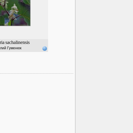
ria
sachalinensis
лий Гуменюк