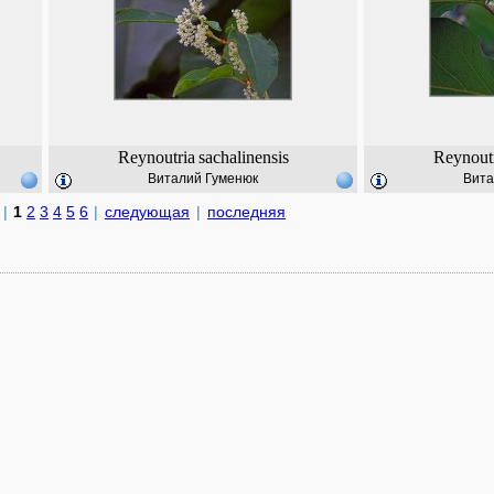
Reynoutria
sachalinensis
Reynout
Виталий Гуменюк
Вита
|
1
2
3
4
5
6
|
следующая
|
последняя