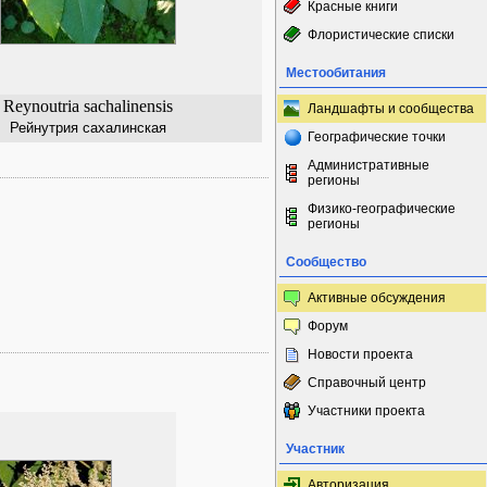
Красные книги
Флористические списки
Местообитания
Reynoutria sachalinensis
Ландшафты и сообщества
Рейнутрия сахалинская
Географические точки
Административные
регионы
Физико-географические
регионы
Сообщество
Активные обсуждения
Форум
Новости проекта
Справочный центр
Участники проекта
Участник
Авторизация