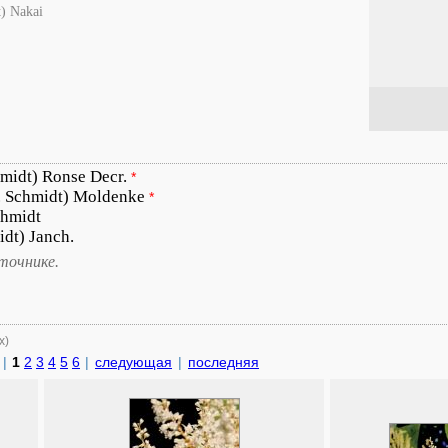
t) Nakai
hmidt) Ronse Decr.
*
. Schmidt) Moldenke
*
chmidt
idt) Janch.
точнике.
х)
|
1
2
3
4
5
6
|
следующая
|
последняя