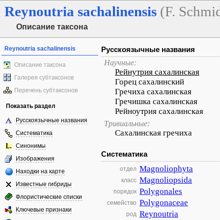
Reynoutria
sachalinensis
(F. Schmi
Описание таксона
Reynoutria sachalinensis
Русскоязычные названия
Научные:
Описание таксона
Рейнутрия сахалинская
Галерея субтаксонов
Горец сахалинский
Перечень субтаксонов
Гречиха сахалинская
Гречишка сахалинская
Показать раздел
Рейноутрия сахалинская
Русскоязычные названия
Тривиальные:
Сахалинская гречиха
Систематика
Синонимы
Систематика
Изображения
Magnoliophyta
отдел
Находки на карте
Magnoliopsida
класс
Известные гибриды
Polygonales
порядок
Флористические списки
Polygonaceae
семейство
Ключевые признаки
Reynoutria
род