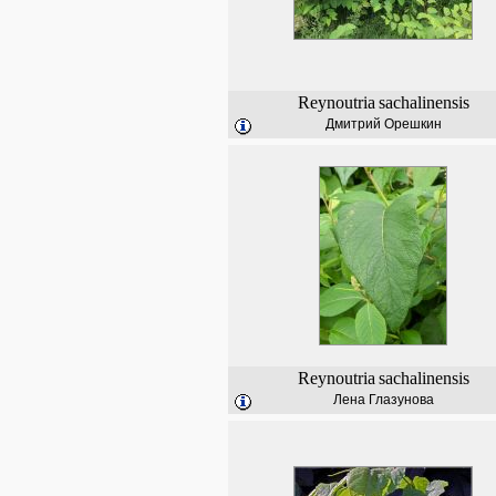
Reynoutria
sachalinensis
Дмитрий Орешкин
Reynoutria
sachalinensis
Лена Глазунова