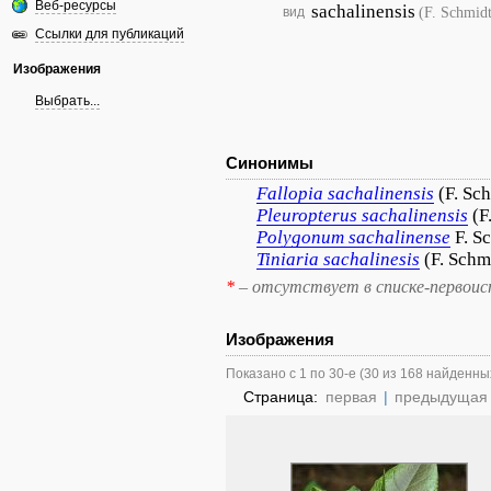
Веб-ресурсы
sachalinensis
(F. Schmid
вид
Ссылки для публикаций
Изображения
Выбрать...
Синонимы
Fallopia
sachalinensis
(F. Sc
Pleuropterus
sachalinensis
(F
Polygonum
sachalinense
F. S
Tiniaria
sachalinesis
(F. Schm
*
– отсутствует в списке-первоис
Изображения
Показано с 1 по 30-е (30 из 168 найденны
Страница:
первая
|
предыдущая