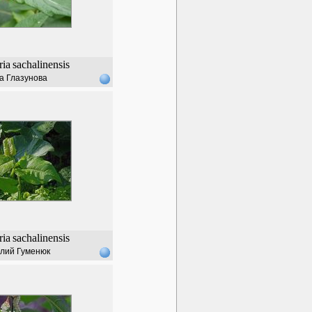
ria
sachalinensis
а Глазунова
ria
sachalinensis
лий Гуменюк