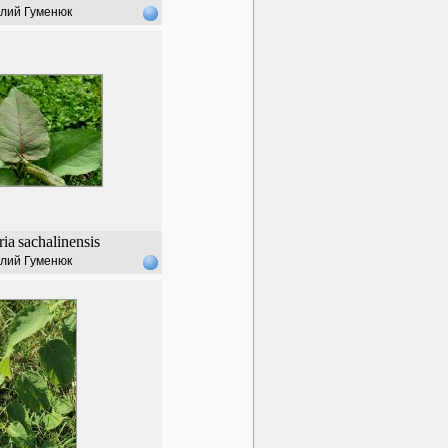
лий Гуменюк
ria
sachalinensis
лий Гуменюк