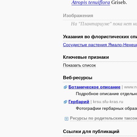
Atropis
tenuiflora
Griseb.
Изображения
На "Плантариуме" пока нет н
Указания во флористических спи
Сосудистые растения Ямало-Ненецк
Ключевые признаки
Показать список
Веб-ресурсы
Ботаническое описание
| www.n
Подробное описание отдельных
Гербарий
| krsu.sfu-kras.ru
Фотографии гербарных образ
Ресурсы по родительским таксон
Ссылки для публикаций