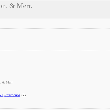
ibn. & Merr.
n. & Merr.
(2)
ь субтаксонов