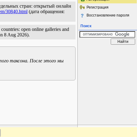
определьных стран: открытый онлайн
Регистрация
tem/30840.html
(дата обращения:
Восстановление пароля
Поиск
 countries: open online galleries and
on 8 Aug 2026).
того таксона. После этого мы
www.plantarium.ru
Наверх