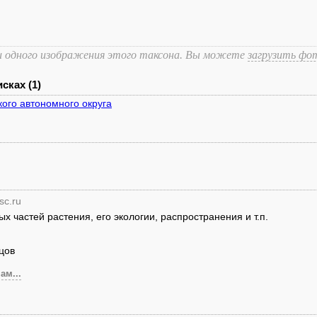
и одного изображения этого таксона. Вы можете
загрузить фо
сках (1)
ого автономного округа
sc.ru
 частей растения, его экологии, распространения и т.п.
цов
ам...