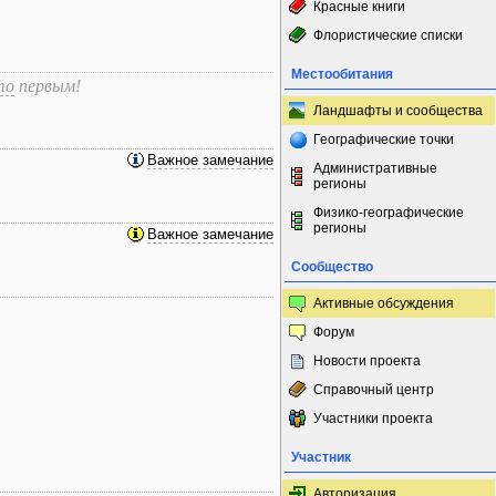
Красные книги
Флористические списки
Местообитания
то
первым!
Ландшафты и сообщества
Географические точки
Важное замечание
Административные
регионы
Физико-географические
регионы
Важное замечание
Сообщество
Активные обсуждения
Форум
Новости проекта
Справочный центр
Участники проекта
Участник
Авторизация