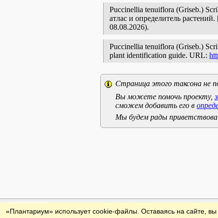
Puccinellia tenuiflora (Griseb.
атлас и определитель растений
08.08.2026).
Puccinellia tenuiflora (Griseb.) Scr
plant identification guide. URL:
ht
Страница этого таксона не п
Вы можете помочь проекту,
сможем добавить его в
опред
Мы будем рады приветствоват
Обратная связь
«Плантариум» использует cookie-файлы. Оставаясь на сайте, вы