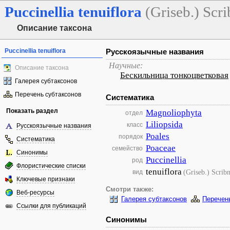
Puccinellia
tenuiflora
(Griseb.) Scr
Описание таксона
Puccinellia tenuiflora
Русскоязычные названия
Научные:
Описание таксона
Бескильница тонкоцветковая
Галерея субтаксонов
Перечень субтаксонов
Систематика
Показать раздел
Magnoliophyta
отдел
Liliopsida
класс
Русскоязычные названия
Poales
порядок
Систематика
Poaceae
семейство
Синонимы
Puccinellia
род
Флористические списки
tenuiflora
(Griseb.) Scrib
вид
Ключевые признаки
Смотри также:
Веб-ресурсы
Галерея субтаксонов
Перечен
Ссылки для публикаций
Синонимы