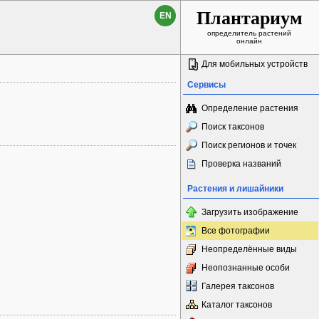
Плантариум
EN
определитель растений
онлайн
Для мобильных устройств
Сервисы
Определение растения
Поиск таксонов
Поиск регионов и точек
Проверка названий
Растения и лишайники
Загрузить изображение
Все фотографии
Неопределённые виды
Неопознанные особи
Галерея таксонов
Каталог таксонов