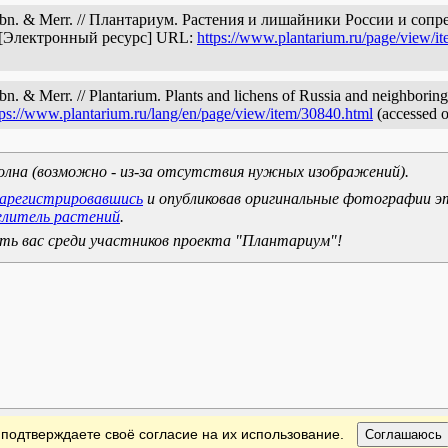
) Scribn. & Merr. // Плантариум. Растения и лишайники России и с
. [Электронный ресурс] URL:
https://www.plantarium.ru/page/view/i
ibn. & Merr. // Plantarium. Plants and lichens of Russia and neighboring
tps://www.plantarium.ru/lang/en/page/view/item/30840.html
(accessed 
олна (возможно - из-за отсутствия нужных изображений).
зарегистрировавшись
и опубликовав оригинальные фотографии э
елитель растений
.
ь вас среди участников проекта "Плантариум"!
 подтверждаете своё согласие на их использование.
Соглашаюсь