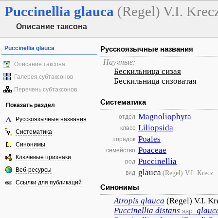
Puccinellia
glauca
(Regel) V.I. Krec
Описание таксона
Puccinellia glauca
Русскоязычные названия
Научные:
Описание таксона
Бескильница сизая
Галерея субтаксонов
Бескильница сизоватая
Перечень субтаксонов
Систематика
Показать раздел
Magnoliophyta
отдел
Русскоязычные названия
Liliopsida
класс
Систематика
Poales
порядок
Синонимы
Poaceae
семейство
Ключевые признаки
Puccinellia
род
Веб-ресурсы
glauca
(Regel) V.I. Krecz.
вид
Ссылки для публикаций
Синонимы
Atropis
glauca
(Regel) V.I. Kr
Puccinellia
distans
glauc
ssp.