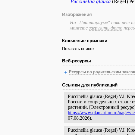
Puccinellia
glauca
(Regel) Pe
Изображения
На "Плантариуме" пока нет ни
можете
загрузить фото
перв
Ключевые признаки
Показать список
Веб-ресурсы
Ресурсы по родительским таксон
Ссылки для публикаций
Puccinellia glauca (Regel) V.I. 
России и сопредельных стран: 
растений. [Электронный ресурс
https://www.plantarium.ru/page/vi
07.08.2026).
Puccinellia glauca (Regel) V.I. Kre