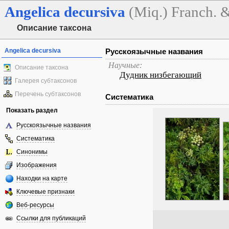
Angelica
decursiva
(Miq.) Franch. 
Описание таксона
Angelica decursiva
Русскоязычные названия
Научные:
Описание таксона
Дудник низбегающий
Галерея субтаксонов
Перечень субтаксонов
Систематика
Показать раздел
Русскоязычные названия
Систематика
Синонимы
Изображения
Находки на карте
Ключевые признаки
Веб-ресурсы
Ссылки для публикаций