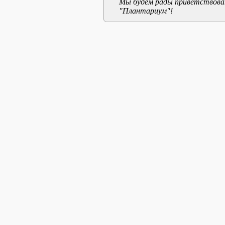
Мы будем рады приветствоват
"Плантариум"!