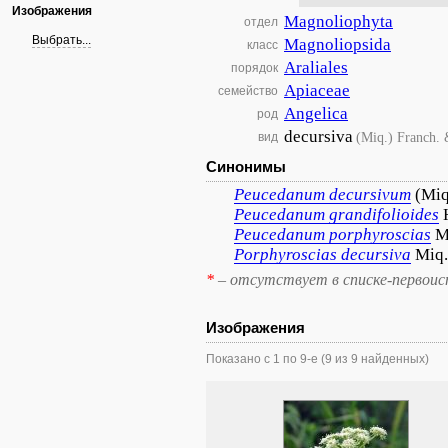
Изображения
Magnoliophyta
отдел
Выбрать...
Magnoliopsida
класс
Araliales
порядок
Apiaceae
семейство
Angelica
род
decursiva
(Miq.) Franch. 
вид
Синонимы
Peucedanum
decursivum
(Miq
Peucedanum
grandifolioides
Peucedanum
porphyroscias
M
Porphyroscias
decursiva
Miq.
*
– отсутствует в списке-первоис
Изображения
Показано с 1 по 9-е (9 из 9 найденных)