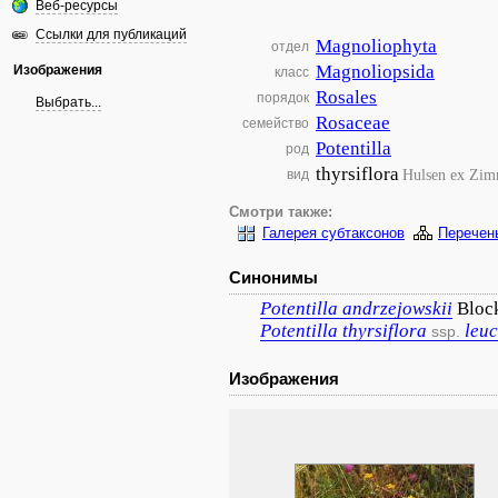
Веб-ресурсы
Ссылки для публикаций
Magnoliophyta
отдел
Magnoliopsida
Изображения
класс
Rosales
порядок
Выбрать...
Rosaceae
семейство
Potentilla
род
thyrsiflora
Hulsen ex Zim
вид
Смотри также:
Галерея субтаксонов
Перечен
Синонимы
Potentilla
andrzejowskii
Bloc
Potentilla
thyrsiflora
leu
ssp.
Изображения