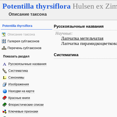
Potentilla
thyrsiflora
Hulsen ex Zi
Описание таксона
Potentilla thyrsiflora
Русскоязычные названия
Научные:
Описание таксона
Лапчатка метельчатая
Галерея субтаксонов
Лапчатка пирамидкоцветков
Перечень субтаксонов
Систематика
Показать раздел
Русскоязычные названия
Систематика
Синонимы
Изображения
Находки на карте
Красные книги
Флористические списки
Ключевые признаки