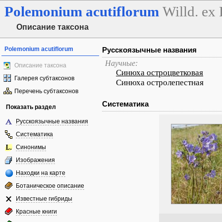
Polemonium
acutiflorum
Willd. ex
Описание таксона
Polemonium acutiflorum
Русскоязычные названия
Научные:
Описание таксона
Синюха остроцветковая
Галерея субтаксонов
Синюха остролепестная
Перечень субтаксонов
Систематика
Показать раздел
Русскоязычные названия
Систематика
Синонимы
Изображения
Находки на карте
Ботаническое описание
Известные гибриды
Красные книги