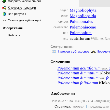
Флористические списки
Ключевые признаки
Magnoliophyta
отдел
Веб-ресурсы
Magnoliopsida
класс
Ссылки для публикаций
Polemoniales
порядок
Polemoniaceae
семейство
Изображения
Polemonium
род
Выбрать...
acutiflorum
Willd. ex Ro
вид
Смотри также:
Галерея субтаксонов
Перечен
Синонимы
Polemonium
acutiflorum
ssp.
Polemonium
diminutum
Klok
Polemonium
diminutum
fo
var.
Polemonium
foliolatum
Klokov
Изображения
Показано с 1 по 30-е (30 из 34 найденных
Страница:
первая
|
предыдущая