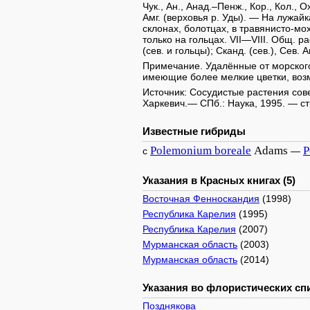
Чук., Ан., Анад.–Пенж., Кор., Кол., Ох
Амг. (верховья р. Уды). — На лужай
склонах, болотцах, в травянисто-мо
только на гольцах. VII—VIII. Общ. расп
(сев. и гольцы); Сканд. (сев.), Сев. 
Примечание. Удалённые от морского
имеющие более мелкие цветки, воз
Источник: Сосудистые растения совет
Харкевич.— СПб.: Наука, 1995. — ст
Известные гибриды
Polemonium
boreale
Adams
P
с
—
Указания в Красных книгах (5)
Восточная Фенноскандия
(1998)
Республика Карелия
(1995)
Республика Карелия
(2007)
Мурманская область
(2003)
Мурманская область
(2014)
Указания во флористических спи
Позднякова