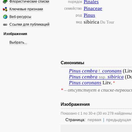
Pinales
Флористические списки
порядок
Pinaceae
семейство
Ключевые признаки
Pinus
род
Веб-ресурсы
sibirica
Du Tour
вид
Ссылки для публикаций
Изображения
Выбрать...
Синонимы
Pinus
cembra
coronans
(Lit
f.
Pinus
cembra
sibirica
(Du
ssp.
Pinus
coronans
Litv.
*
*
– отсутствует в списке-первоис
Изображения
Показано с 1 по 30-е (30 из 278 найденны
Страница:
первая
|
предыдущая