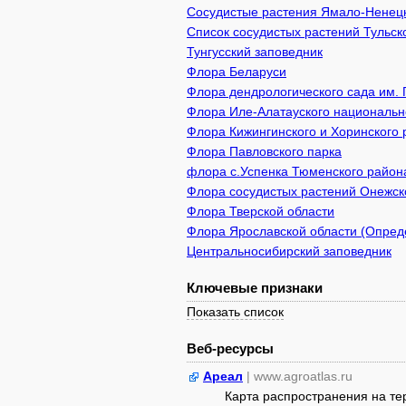
Сосудистые растения Ямало-Ненецк
Список сосудистых растений Тульск
Тунгусский заповедник
Флора Беларуси
Флора дендрологического сада им. 
Флора Иле-Алатауского национально
Флора Кижингинского и Хоринского 
Флора Павловского парка
флора с.Успенка Тюменского район
Флора сосудистых растений Онежско
Флора Тверской области
Флора Ярославской области (Опреде
Центральносибирский заповедник
Ключевые признаки
Показать список
Веб-ресурсы
Ареал
| www.agroatlas.ru
Карта распространения на т