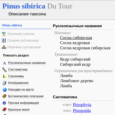
Pinus
sibirica
Du Tour
Описание таксона
Pinus sibirica
Русскоязычные названия
Научные:
Описание таксона
Сосна сибирская
Галерея субтаксонов
Сосна кедровая
Перечень субтаксонов
Сосна кедровая сибирская
Тривиальные:
Показать раздел
Кедр сибирский
Русскоязычные названия
Сибирский кедр
Систематика
Ограниченно распространённые:
Лимба
Синонимы
Лимбовое дерево
Изображения
Линба
Находки на карте
Ботаническое описание
Систематика
Прочая информация
Pinophyta
отдел
Красные книги
Pinopsida
класс