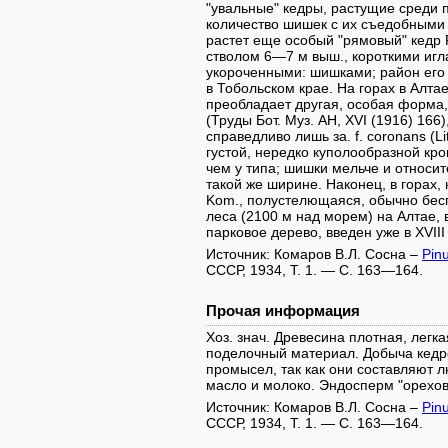
"увальные" кедры, растущие среди 
количество шишек с их съедобными
растет еще особый "рямовый" кедр Р. s
стволом 6—7 м выш., короткими игл
укороченными: шишками; район его 
в Тобольском крае. На горах в Алта
преобладает другая, особая форма, 
(Труды Бот. Муз. АН, XVI (1916) 166
справедливо лишь за. f. coronans (Li
густой, нередко куполообразной кро
чем у типа; шишки мельче и относит
такой же ширине. Наконец, в горах,
Kom., полустелющаяся, обычно бес
леса (2100 м над морем) на Алтае, в
парковое дерево, введен уже в XVIII
Источник: Комаров В.Л. Сосна –
Pin
СССР, 1934, Т. 1. — С. 163—164.
Прочая информация
Хоз. знач. Древесина плотная, легк
поделочный материал. Добыча кедр
промысел, так как они составляют 
масло и молоко. Эндосперм "орехов
Источник: Комаров В.Л. Сосна –
Pin
СССР, 1934, Т. 1. — С. 163—164.