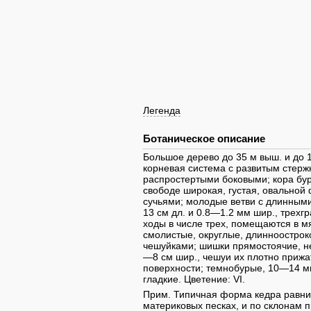
Легенда
Ботаническое описание
Большое дерево до 35 м выш. и до 1
корневая система с развитым стерж
распростертыми боковыми; кора бур
свободе широкая, густая, овальной
сучьями; молодые ветви с длинными
13 см дл. и 0.8—1.2 мм шир., трехг
ходы в числе трех, помещаются в мяк
смолистые, округлые, длинноостро
чешуйками; шишки прямостоячие, н
—8 см шир., чешуи их плотно прижа
поверхности; темнобурые, 10—14 м
гладкие. Цветение: VI.
Прим. Типичная форма кедра равнинн
материковых песках, и по склонам 