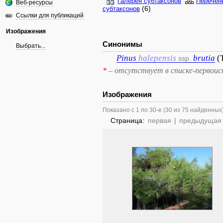
Галерея субтаксонов
Перечен
Веб-ресурсы
(6)
субтаксонов
Ссылки для публикаций
Изображения
Синонимы
Выбрать...
Pinus
halepensis
brutia
(
ssp.
*
– отсутствует в списке-первоис
Изображения
Показано с 1 по 30-е (30 из 75 найденных
Страница:
первая
|
предыдущая