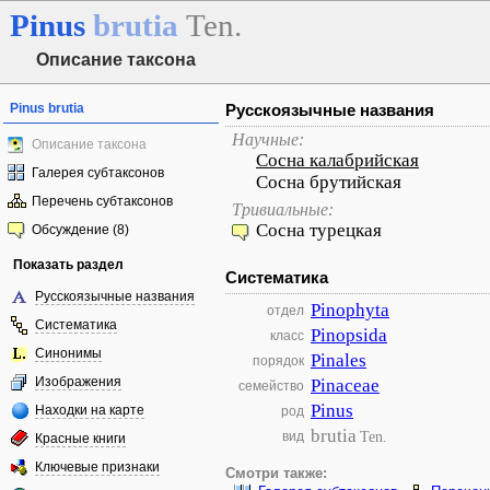
Pinus
brutia
Ten.
Описание таксона
Pinus brutia
Русскоязычные названия
Научные:
Описание таксона
Сосна калабрийская
Галерея субтаксонов
Сосна брутийская
Перечень субтаксонов
Тривиальные:
Сосна турецкая
Обсуждение (8)
Показать раздел
Систематика
Русскоязычные названия
Pinophyta
отдел
Систематика
Pinopsida
класс
Синонимы
Pinales
порядок
Изображения
Pinaceae
семейство
Pinus
Находки на карте
род
brutia
Ten.
вид
Красные книги
Ключевые признаки
Смотри также: