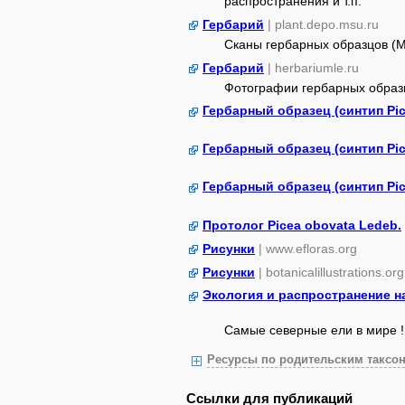
распространения и т.п.
Гербарий
| plant.depo.msu.ru
Сканы гербарных образцов (
Гербарий
| herbariumle.ru
Фотографии гербарных образ
Гербарный образец (синтип Pic
Гербарный образец (синтип Pic
Гербарный образец (синтип Pic
Протолог Picea obovata Ledeb.
Рисунки
| www.efloras.org
Рисунки
| botanicalillustrations.org
Экология и распространение н
Самые северные ели в мире !
Ресурсы по родительским таксон
Ссылки для публикаций