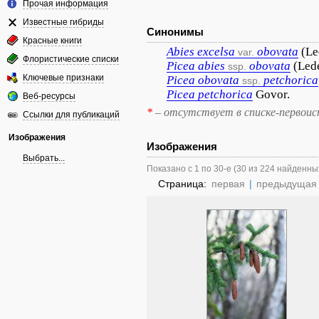
Прочая информация
Известные гибриды
Синонимы
Красные книги
Abies
excelsa
obovata
(Le
var.
Флористические списки
Picea
abies
obovata
(Led
ssp.
Ключевые признаки
Picea
obovata
petchorica
ssp.
Picea
petchorica
Govor.
Веб-ресурсы
*
– отсутствует в списке-первоис
Ссылки для публикаций
Изображения
Изображения
Выбрать...
Показано с 1 по 30-е (30 из 224 найденны
Страница:
первая
|
предыдущая