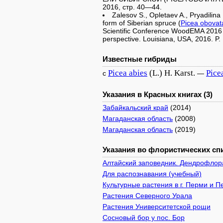
2016, стр. 40—44.
Zalesov S., Opletaev A., Pryadilina
form of Siberian spruce (
Picea obovat
Scientific Conference WoodEMA 2016 T
perspective. Louisiana, USA, 2016. P
Известные гибриды
Picea
abies
(L.) H. Karst.
Pice
с
—
Указания в Красных книгах (3)
Забайкальский край
(2014)
Магаданская область
(2008)
Магаданская область
(2019)
Указания во флористических спи
Алтайский заповедник. Дендрофлор
Для распознавания (учебный)
Культурные растения в г. Перми и 
Растения Северного Урала
Растения Университетской рощи
Сосновый бор у пос. Бор