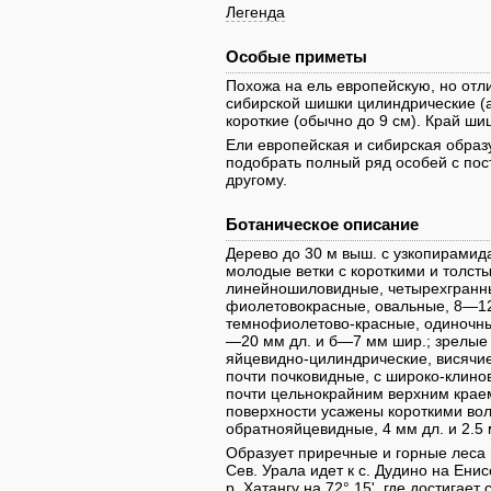
Легенда
Особые приметы
Похожа на ель европейскую, но от
сибирской шишки цилиндрические (
короткие (обычно до 9 см). Край ши
Ели европейская и сибирская образ
подобрать полный ряд особей с пос
другому.
Ботаническое описание
Дерево до 30 м выш. с узкопирамид
молодые ветки с короткими и толст
линейношиловидные, четырехгранны
фиолетовокрасные, овальные, 8—12
темнофиолетово-красные, одиночные
—20 мм дл. и б—7 мм шир.; зрелые
яйцевидно-цилиндрические, висячие
почти почковидные, с широко-клино
почти цельнокрайним верхним краем
поверхности усажены короткими вол
обратнояйцевидные, 4 мм дл. и 2.5
Образует приречные и горные леса 
Сев. Урала идет к с. Дудино на Енис
р. Хатангу на 72° 15', где достигает 