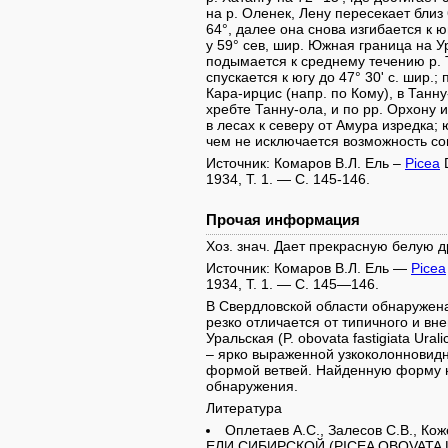
на р. Оленек, Лену пересекает близ
64°, далее она снова изгибается к 
у 59° сев, шир. Южная граница на Ур
подымается к среднему течению р. Т
спускается к югу до 47° 30' с. шир.;
Кара-ирцис (напр. по Кому), в Танн
хребте Танну-ола, и по рр. Орхону 
в лесах к северу от Амура изредка
чем не исключается возможность со
Источник: Комаров В.Л. Ель –
Picea
D
1934, Т. 1. — С. 145-146.
Прочая информация
Хоз. знач. Дает прекрасную белую д
Источник: Комаров В.Л. Ель —
Picea
1934, Т. 1. — С. 145—146.
В Свердловской области обнаружена
резко отличается от типичного и вн
Уральская (P. obovata fastigiata Ura
– ярко выраженной узкоколоннови
формой ветвей. Найденную форму н
обнаружения.
Литература
Оплетаев А.С., Залесов С.В., 
ЕЛИ СИБИРСКОЙ (PICEA OBOVATA LED