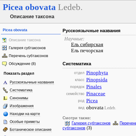
Picea
obovata
Ledeb.
Описание таксона
Picea obovata
Русскоязычные названия
Научные:
Описание таксона
Ель сибирская
Галерея субтаксонов
Ель печорская
Перечень субтаксонов
Систематика
Обсуждение (8)
Pinophyta
отдел
Показать раздел
Pinopsida
класс
Русскоязычные названия
Pinales
порядок
Систематика
Pinaceae
семейство
Синонимы
Picea
род
Изображения
obovata
Ledeb.
вид
Находки на карте
Смотри также:
Особые приметы
Галерея субтаксонов
Перечен
(3)
субтаксонов
Ботаническое описание