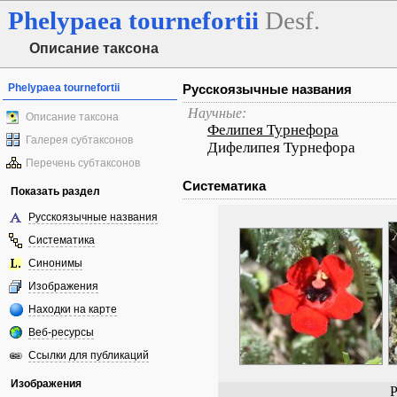
Phelypaea
tournefortii
Desf.
Описание таксона
Phelypaea tournefortii
Русскоязычные названия
Научные:
Описание таксона
Фелипея Турнефора
Галерея субтаксонов
Дифелипея Турнефора
Перечень субтаксонов
Систематика
Показать раздел
Русскоязычные названия
Систематика
Синонимы
Изображения
Находки на карте
Веб-ресурсы
Ссылки для публикаций
Изображения
P