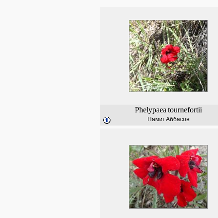
Phelypaea
tournefortii
Намиг Аббасов