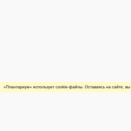
Обратная связь
«Плантариум» использует cookie-файлы. Оставаясь на сайте, вы