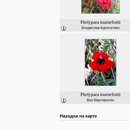
Phelypaea
tournefortii
Владислав Куропаткин
Phelypaea
tournefortii
Ваэ Мартиросян
Находки на карте