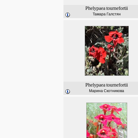
Phelypaea
tournefortii
Тамара Галстян
Phelypaea
tournefortii
Марина Скотникова