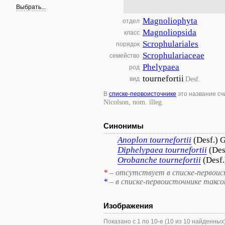
Выбрать...
Magnoliophyta
отдел
Magnoliopsida
класс
Scrophulariales
порядок
Scrophulariaceae
семейство
Phelypaea
род
tournefortii
Desf.
вид
В
списке-первоисточнике
это название с
Nicolson, nom. illeg.
Синонимы
Anoplon
tournefortii
(Desf.) 
Diphelypaea
tournefortii
(Des
Orobanche
tournefortii
(Desf
*
– отсутствует в списке-первоис
*
– в списке-первоисточнике такс
Изображения
Показано с 1 по 10-е (10 из 10 найденных