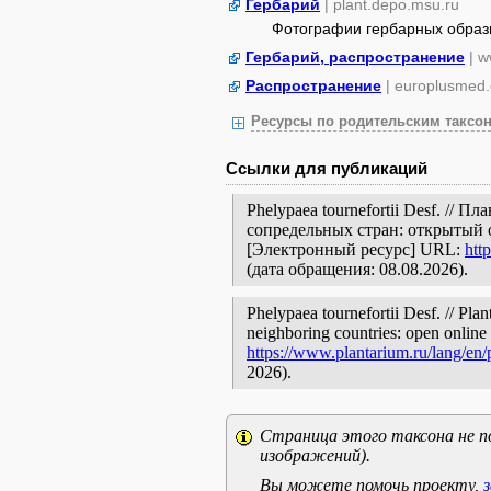
Гербарий
| plant.depo.msu.ru
Фотографии гербарных образ
Гербарий, распространение
| w
Распространение
| europlusmed.
Ресурсы по родительским таксон
Ссылки для публикаций
Phelypaea tournefortii Desf. //
сопредельных стран: открытый 
[Электронный ресурс] URL:
htt
(дата обращения: 08.08.2026).
Phelypaea tournefortii Desf. // Pla
neighboring countries: open online 
https://www.plantarium.ru/lang/en
2026).
Страница этого таксона не п
изображений).
Вы можете помочь проекту,