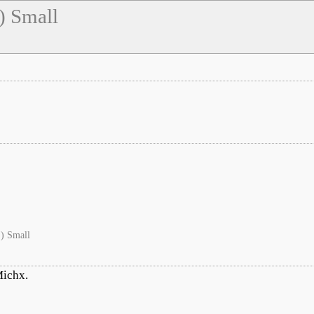
) Small
) Small
ichx.