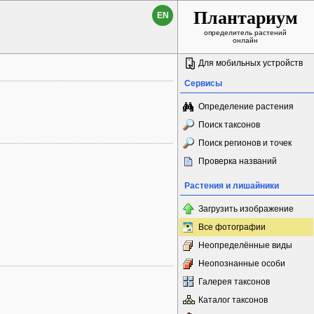
Плантариум
EN
определитель растений
онлайн
Для мобильных устройств
Сервисы
Определение растения
Поиск таксонов
Поиск регионов и точек
Проверка названий
Растения и лишайники
Загрузить изображение
Все фотографии
Неопределённые виды
Неопознанные особи
Галерея таксонов
Каталог таксонов