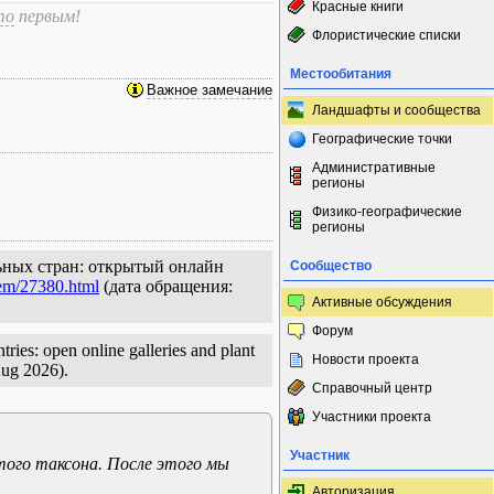
Красные книги
то
первым!
Флористические списки
Местообитания
Важное замечание
Ландшафты и сообщества
Географические точки
Административные
регионы
Физико-географические
регионы
ельных стран: открытый онлайн
Сообщество
tem/27380.html
(дата обращения:
Активные обсуждения
Форум
ries: open online galleries and plant
Новости проекта
Aug 2026).
Справочный центр
Участники проекта
Участник
того таксона. После этого мы
Авторизация