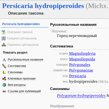
Persicaria
hydropiperoides
(Michx.
Описание таксона
Persicaria hydropiperoides
Русскоязычные названия
Научные:
Описание таксона
Горец перечновидный
Галерея субтаксонов
Перечень субтаксонов
Систематика
Показать раздел
Magnoliophyta
отдел
Magnoliopsida
класс
Русскоязычные названия
Polygonales
порядок
Систематика
Polygonaceae
семейство
Синонимы
Persicaria
род
Ключевые признаки
hydropiperoides
(Michx.
вид
Веб-ресурсы
Синонимы
Ссылки для публикаций
Polygonum
hydropiperoides
M
Изображения