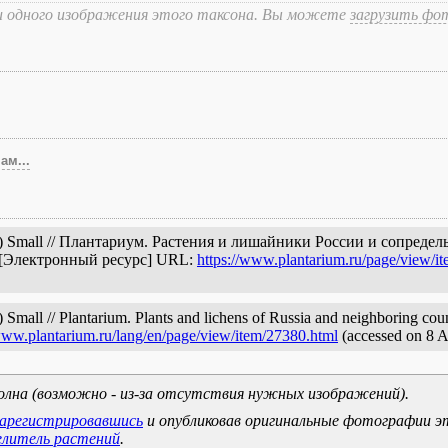
и одного изображения этого таксона. Вы можете
загрузить фо
ам...
hx.) Small // Плантариум. Растения и лишайники России и сопред
. [Электронный ресурс] URL:
https://www.plantarium.ru/page/view/i
 Small // Plantarium. Plants and lichens of Russia and neighboring count
/www.plantarium.ru/lang/en/page/view/item/27380.html
(accessed on 8 
олна (возможно - из-за отсутствия нужных изображений).
зарегистрировавшись
и опубликовав оригинальные фотографии э
елитель растений
.