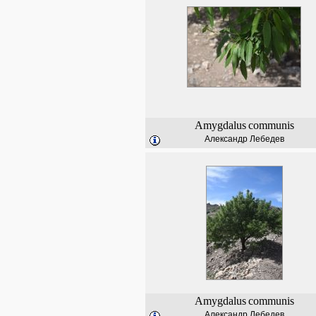
Amygdalus
communis
Александр Лебедев
Amygdalus
communis
Александр Лебедев