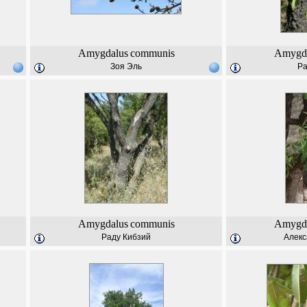
Amygdalus
communis
Amygd
Зоя Эль
Ра
Amygdalus
communis
Amygd
Раду Кибзий
Алекс