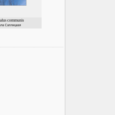
alus
communis
ла Саплицкая