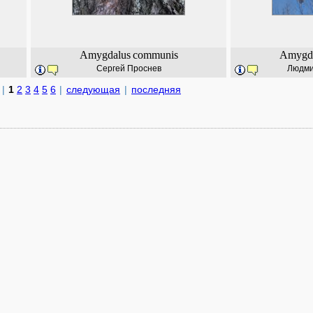
Amygdalus
communis
Amygd
Сергей Проснев
Людми
|
1
2
3
4
5
6
|
следующая
|
последняя