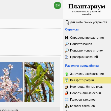
Плантариум
EN
определитель растений
онлайн
Для мобильных устройств
Сервисы
Определение растения
Поиск таксонов
Поиск регионов и точек
Проверка названий
Растения и лишайники
Загрузить изображение
Все фотографии
Неопределённые виды
Неопознанные особи
Галерея таксонов
Каталог таксонов
s communis