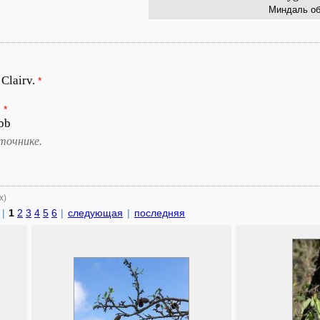
Миндаль о
 Clairv.
*
.
*
ebb
точнике.
х)
|
1
2
3
4
5
6
|
следующая
|
последняя