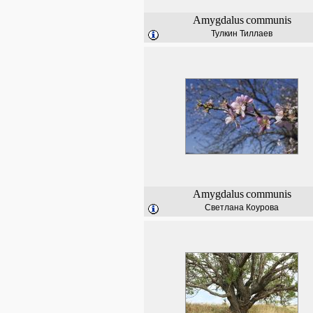
Amygdalus
communis
Тулкин Тиллаев
Amygdalus
communis
Светлана Коурова