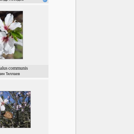
alus
communis
кин Тиллаев