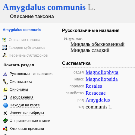
Amygdalus
communis
L.
Описание таксона
Amygdalus communis
Русскоязычные названия
Научные:
Описание таксона
Миндаль обыкновенный
Галерея субтаксонов
Миндаль сладкий
Перечень субтаксонов
Систематика
Показать раздел
Magnoliophyta
отдел
Русскоязычные названия
Magnoliopsida
класс
Систематика
Rosales
порядок
Синонимы
Rosaceae
семейство
Изображения
Amygdalus
род
Находки на карте
communis
L.
вид
Известные гибриды
Флористические списки
Ключевые признаки