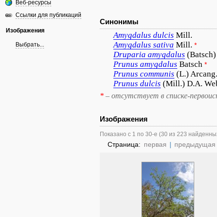
Веб-ресурсы
Ссылки для публикаций
Синонимы
Изображения
Amygdalus
dulcis
Mill.
Amygdalus
sativa
Mill.
Выбрать...
*
Druparia
amygdalus
(Batsch)
Prunus
amygdalus
Batsch
*
Prunus
communis
(L.) Arcang
Prunus
dulcis
(Mill.) D.A. W
*
– отсутствует в списке-первоис
Изображения
Показано с 1 по 30-е (30 из 223 найденны
Страница:
первая
|
предыдущая