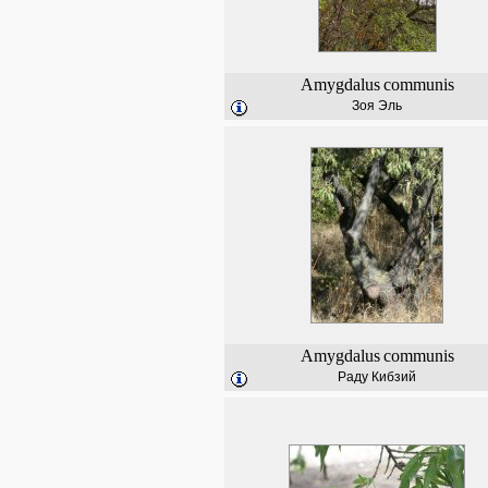
Amygdalus
communis
Зоя Эль
Amygdalus
communis
Раду Кибзий