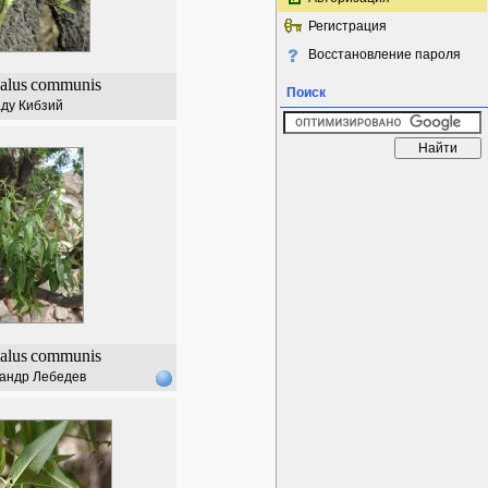
Регистрация
Восстановление пароля
alus
communis
Поиск
ду Кибзий
alus
communis
андр Лебедев