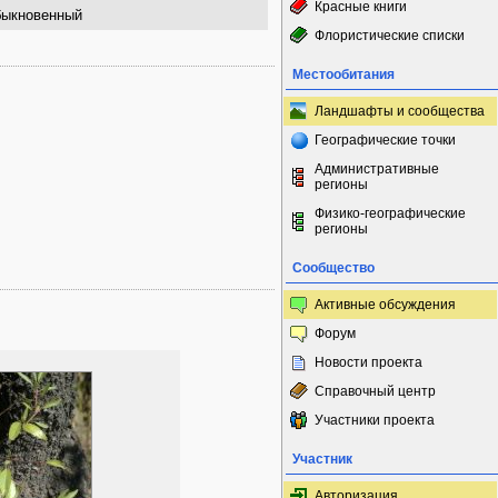
Красные книги
быкновенный
Флористические списки
Местообитания
Ландшафты и сообщества
Географические точки
Административные
регионы
Физико-географические
регионы
Сообщество
Активные обсуждения
Форум
Новости проекта
Справочный центр
Участники проекта
Участник
Авторизация