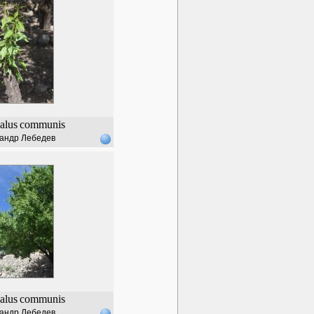
alus
communis
андр Лебедев
alus
communis
андр Лебедев