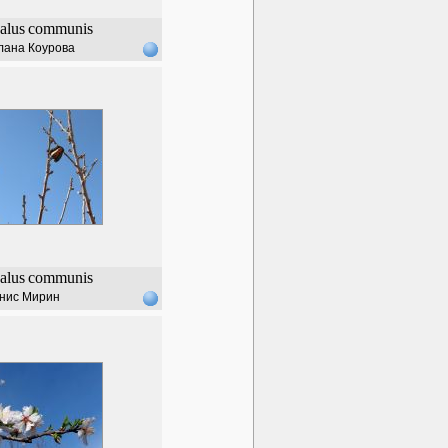
alus
communis
лана Коурова
alus
communis
нис Мирин