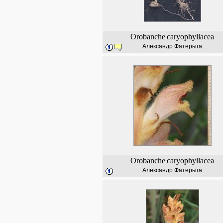
Orobanche
caryophyllacea
Александр Фатерыга
Orobanche
caryophyllacea
Александр Фатерыга