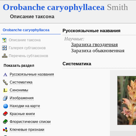
Orobanche
caryophyllacea
Smith
Описание таксона
Orobanche caryophyllacea
Русскоязычные названия
Научные:
Описание таксона
Заразиха гвоздичная
Галерея субтаксонов
Заразиха обыкновенная
Перечень субтаксонов
Систематика
Показать раздел
Русскоязычные названия
Систематика
Синонимы
Изображения
Находки на карте
Красные книги
Флористические списки
Ключевые признаки