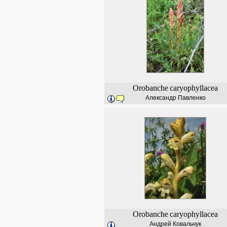
Orobanche
caryophyllacea
Александр Павленко
Orobanche
caryophyllacea
Андрей Ковальчук