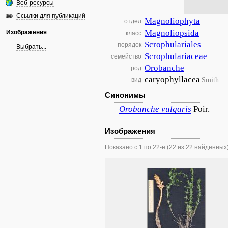
Веб-ресурсы
Ссылки для публикаций
Magnoliophyta
отдел
Magnoliopsida
Изображения
класс
Scrophulariales
порядок
Выбрать...
Scrophulariaceae
семейство
Orobanche
род
caryophyllacea
Smith
вид
Синонимы
Orobanche
vulgaris
Poir.
Изображения
Показано с 1 по 22-е (22 из 22 найденных