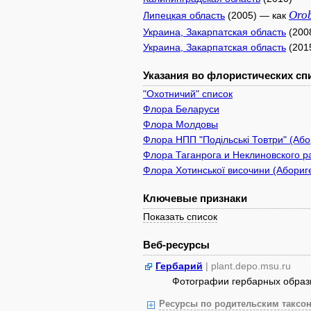
Oro
Липецкая область
(2005) — как
Украина, Закарпатская область
(200
Украина, Закарпатская область
(201
Указания во флористических спи
"Охотничий" список
Флора Беларуси
Флора Молдовы
Флора НПП "Подільські Товтри" (Або
Флора Таганрога и Неклиновского р
Флора Хотинської височини (Абориге
Ключевые признаки
Показать список
Веб-ресурсы
Гербарий
| plant.depo.msu.ru
Фотографии гербарных образ
Ресурсы по родительским таксон