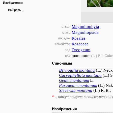
Изображения
Выбрать...
Magnoliophyta
отдел
Magnoliopsida
класс
Rosales
порядок
Rosaceae
семейство
Oreogeum
род
montanum
(L.) E.I. Golu
вид
Синонимы
Bernoullia
montana
(L.) Neck
Caryophyllata
montana
(L.) 
Geum
montanum
L.
Parageum
montanum
(L.) Nak
Sieversia
montana
(L.) R. Br.
*
– отсутствует в списке-первоис
Изображения