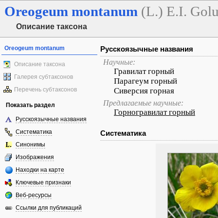
Oreogeum
montanum
(L.) E.I. Gol
Описание таксона
Oreogeum montanum
Русскоязычные названия
Научные:
Описание таксона
Гравилат горный
Галерея субтаксонов
Парагеум горный
Перечень субтаксонов
Сиверсия горная
Предлагаемые научные:
Показать раздел
Горногравилат горный
Русскоязычные названия
Систематика
Систематика
Синонимы
Изображения
Находки на карте
Ключевые признаки
Веб-ресурсы
Ссылки для публикаций