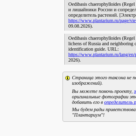
Oedibasis chaerophylloides (Rege
и лишайники России и сопредел
определитель растений. [Элект
https://www.plantarium.ru/page/vi
09.08.2026).
Oedibasis chaerophylloides (Regel 
lichens of Russia and neighboring c
identification guide. URL:
https://www.plantarium.ru/lang/en
2026).
Страница этого таксона не п
изображений).
Вы можете помочь проекту,
оригинальные фотографии эт
добавить его в
определитель 
Мы будем рады приветствоват
"Плантариум"!