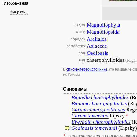
Изображения
Выбрать...
Magnoliophyta
отдел
Magnoliopsida
класс
Araliales
порядок
Apiaceae
семейство
Oedibasis
род
chaerophylloides
(Rege
вид
В
списке-первоисточнике
это название с
ex Nevski
Синонимы
Buniella
chaerophylloides
(Re
Bunium
chaerophylloides
(Re
Carum
chaerophylloides
Rege
Carum
tamerlani
Lipsky
*
Elwendia
chaerophylloides
(R
Oedibasis
tamerlanii
(Lipsky
*
– отсутствует в списке-первоис