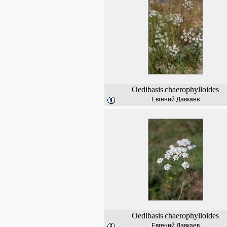
Oedibasis
chaerophylloides
Евгений Давкаев
Oedibasis
chaerophylloides
Евгений Давкаев