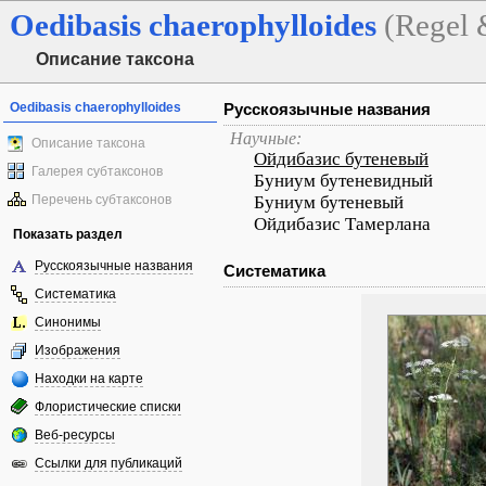
Oedibasis
chaerophylloides
(Regel 
Описание таксона
Oedibasis chaerophylloides
Русскоязычные названия
Научные:
Описание таксона
Ойдибазис бутеневый
Галерея субтаксонов
Буниум бутеневидный
Перечень субтаксонов
Буниум бутеневый
Ойдибазис Тамерлана
Показать раздел
Русскоязычные названия
Систематика
Систематика
Синонимы
Изображения
Находки на карте
Флористические списки
Веб-ресурсы
Ссылки для публикаций