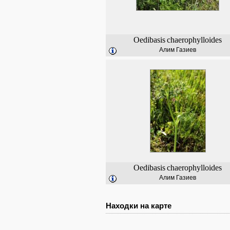
Oedibasis
chaerophylloides
Алим Газиев
Oedibasis
chaerophylloides
Алим Газиев
Находки на карте