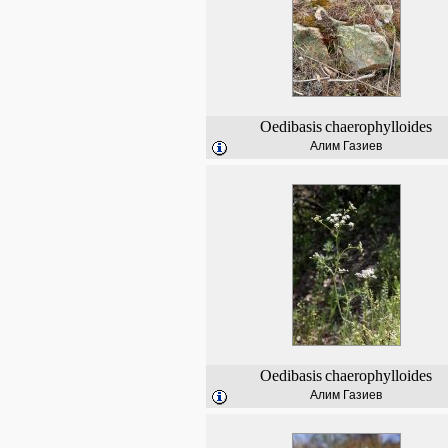
Oedibasis
chaerophylloides
Алим Газиев
Oedibasis
chaerophylloides
Алим Газиев