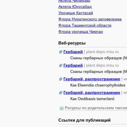
Актепа Чиланзар
Актепа Юнусабад
Урочище Каттасай
Флора Нуратинского заповедника
Флора Ташкентской области
Флора урочища Чимган
Веб-ресурсы
Гербарий
| plant.depo.msu.ru
Сканы гербарных образцов (
Гербарий
| plant.depo.msu.ru
Сканы гербарных образцов (
Гербарий, распространение
| w
Как Elwendia chaerophylloides
Гербарий, распространение
| w
Как Oedibasis tamerlanii
Ресурсы по родительским таксон
Ссылки для публикаций