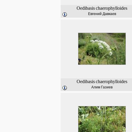
Oedibasis
chaerophylloides
Евгений Давкаев
Oedibasis
chaerophylloides
Алим Газиев