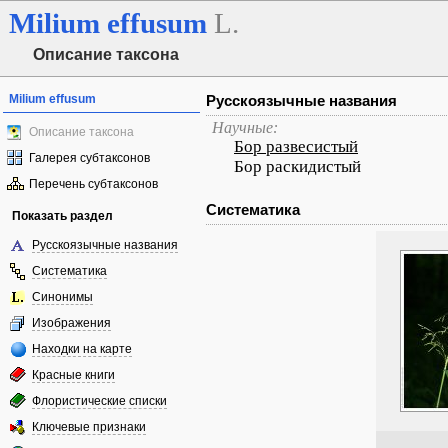
Milium
effusum
L.
Описание таксона
Milium effusum
Русскоязычные названия
Научные:
Описание таксона
Бор развесистый
Галерея субтаксонов
Бор раскидистый
Перечень субтаксонов
Систематика
Показать раздел
Русскоязычные названия
Систематика
Синонимы
Изображения
Находки на карте
Красные книги
Флористические списки
Ключевые признаки