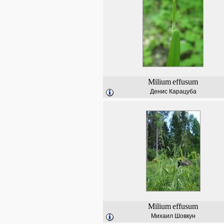
Milium
effusum
Денис Карацуба
Milium
effusum
Михаил Шовкун