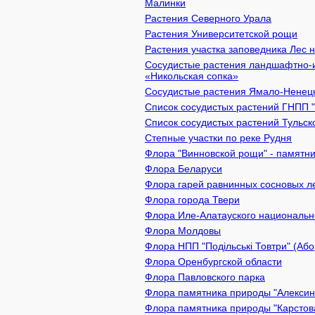
Малинки
Растения Северного Урала
Растения Университетской рощи
Растения участка заповедника Лес 
Сосудистые растения ландшафтно-и
«Никольская сопка»
Сосудистые растения Ямало-Ненецк
Список сосудистых растений ГНПП 
Список сосудистых растений Тульск
Степные участки по реке Рудня
Флора "Винновской рощи" - памятник
Флора Беларуси
Флора гарей равнинных сосновых л
Флора города Твери
Флора Иле-Алатауского национально
Флора Молдовы
Флора НПП "Подільські Товтри" (Або
Флора Оренбургской области
Флора Павловского парка
Флора памятника природы "Алексин 
Флора памятника природы "Карстова