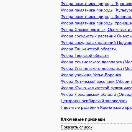
Флора памятника природы "Крапивен
Флора памятника природы "Культура
Флора памятника природы Зеленая з
Флора памятника природы Урочище 
Флора Сложноцветных, Осоковых и 
Флора сосудистых растений Онежско
Флора сосудистых растений Подушки
Флора Ташкентской области
Флора Тверской области
Флора Ульяновского лесопарка (Мос
Флора Ульяновского лесопарка (Мо
Флора урочища Устье-Воронка
Флора Хотинської височини (Абориге
Флора Южно-камчатской вулканичес
Флора Ярославской области (Опреде
Центральносибирский заповедник
Ядовитые растения Камчатского кра
Ключевые признаки
Показать список