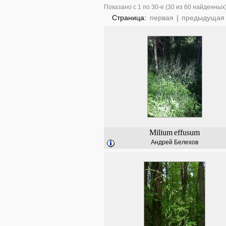
Показано с 1 по 30-е (30 из 60 найденных
Страница:
первая
|
предыдущая
Milium
effusum
Андрей Белехов