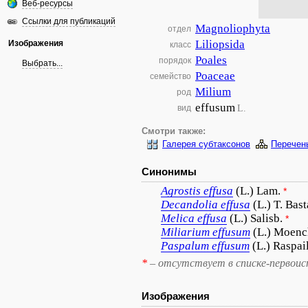
Веб-ресурсы
Ссылки для публикаций
Magnoliophyta
отдел
Liliopsida
Изображения
класс
Poales
порядок
Выбрать...
Poaceae
семейство
Milium
род
effusum
L.
вид
Смотри также:
Галерея субтаксонов
Перечен
Синонимы
Agrostis
effusa
(L.) Lam.
*
Decandolia
effusa
(L.) T. Bas
Melica
effusa
(L.) Salisb.
*
Miliarium
effusum
(L.) Moenc
Paspalum
effusum
(L.) Raspai
*
– отсутствует в списке-первоис
Изображения