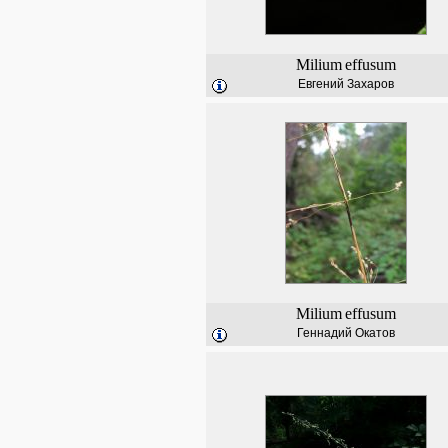
Milium
effusum
Евгений Захаров
Milium
effusum
Геннадий Окатов