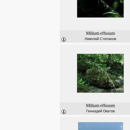
Milium
effusum
Николай Степанов
Milium
effusum
Геннадий Окатов