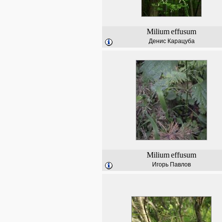
Milium
effusum
Денис Карацуба
Milium
effusum
Игорь Павлов