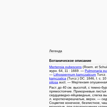
Легенда
Ботаническое описание
Mertensia pubescens
(Roem. et Schuit
журн. 64, 11 : 1669. —
Pulmonaria p
—
Lithospermum kamczaticum
Turcz. 
kamczatica
(Turcz.) DC. 1846, I. c. 1
pilosa
auct. — Mертензия опушенная
Раст. до 40 см. высотой, с темно-бу
прямостоячие. Прикорневые листья
сердцевидно-яйцевидные, слегка вы
л. короткочерешчатые, верхн. — сид
Соцветие конечное, безлистное, ча
мохнатые, при плодоношении удлин