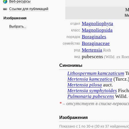
Веб-ресурсы
Ссылки для публикаций
M
Ме
Изображения
Magnoliophyta
отдел
Выбрать...
Magnoliopsida
класс
Boraginales
порядок
Boraginaceae
семейство
Mertensia
Roth
род
pubescens
(Willd. ex Roe
вид
Синонимы
Lithospermum
kamczaticum
T
Mertensia
kamczatica
(Turcz.
Mertensia
pilosa
auct.
Mertensia
symphytoides
Fisch
Pulmonaria
pubescens
Willd.
*
– отсутствует в списке-первоис
Изображения
Показано с 1 по 30-е (30 из 37 найденных