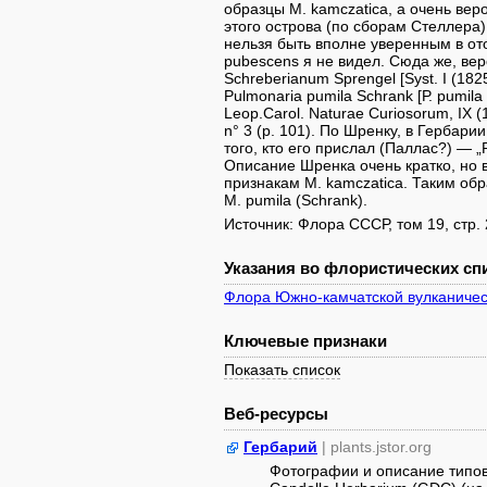
образцы М. kamczatica, а очень вер
этого острова (по сборам Стеллера).
нельзя быть вполне уверенным в ото
pubescens я не видел. Сюда же, вер
Schreberianum Sprengel [Syst. I (18
Pulmonaria pumila Schrank [Р. pumila
Leop.Carol. Naturae Curiosorum, IX (
n° 3 (p. 101). По Шренку, в Гербар
того, кто его прислал (Паллас?) — „P
Описание Шренка очень кратко, но в
признакам М. kamczatica. Таким об
М. pumila (Schrank).
Источник: Флора СССР, том 19, стр. 25
Указания во флористических спи
Флора Южно-камчатской вулканичес
Ключевые признаки
Показать список
Веб-ресурсы
Гербарий
| plants.jstor.org
Фотографии и описание типов