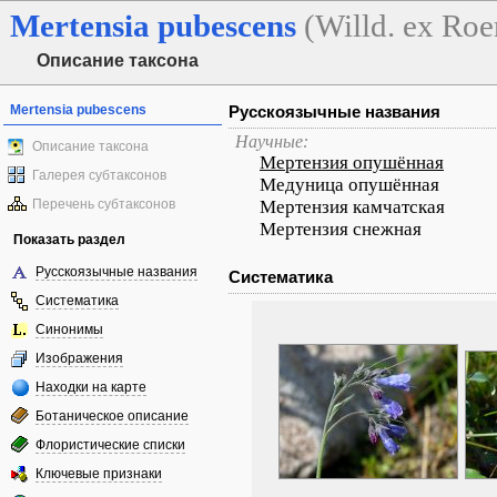
Mertensia
pubescens
(Willd. ex Roe
Описание таксона
Mertensia pubescens
Русскоязычные названия
Научные:
Описание таксона
Мертензия опушённая
Галерея субтаксонов
Медуница опушённая
Перечень субтаксонов
Мертензия камчатская
Мертензия снежная
Показать раздел
Русскоязычные названия
Систематика
Систематика
Синонимы
Изображения
Находки на карте
Ботаническое описание
Флористические списки
Ключевые признаки