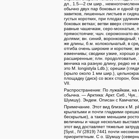
дл., 1.5—2 см шир., немногочислен
обычно двух пар боковых и одной ср
завитков, лишенных листьев и сидящ
густых коротких, при плодах удлиня
боковых ветках; ветви вверх стоячие,
равные чашечкам, серо-мохнатые, п
прямостоячие; чшч. серомохнато-во
долями; вн. синий, воронковидный; т
же длины, б.м. колокольчатый, в сре
отгиба очень широкие и короткие; в
изменчивы; сводики узкие, хорошо р
расширенные; плн. продолговатые, 1
венчика на разную длину, редко н
это М. longistyla Ldb.); орешки (гл
(крыло около 1 мм шир.), цельнок
площадку (диск) со всех сторон, бок
VII.
Распространение: По лужайкам, на с
обычна. — Арктика: Аркт. Сиб., Чук., 
Шумшу). Эндем. Описан с Камчатки,
Примечание. Этот вид близок к М. pi
крылатыми и почти гладкими орешкам
бескрылые), а также меньшим рост
величины и чаще несколько выстав
этот вид доставляет тяжелые затру
[Syst., IV (2819) 7441 почти несомн
приоритетным. С о. Шумшу (северны