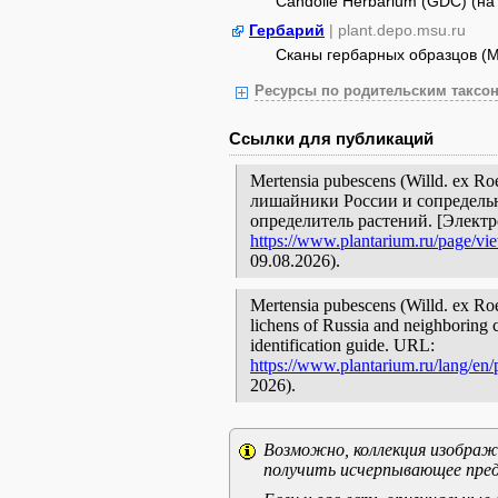
Candolle Herbarium (GDC) (на а
Гербарий
| plant.depo.msu.ru
Сканы гербарных образцов (
Ресурсы по родительским таксон
Ссылки для публикаций
Mertensia pubescens (Willd. ex R
лишайники России и сопредельн
определитель растений. [Элект
https://www.plantarium.ru/page/vi
09.08.2026).
Mertensia pubescens (Willd. ex Roe
lichens of Russia and neighboring c
identification guide. URL:
https://www.plantarium.ru/lang/en
2026).
Возможно, коллекция изображе
получить исчерпывающее пред