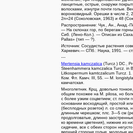
ланцетные, острые, снаружи покры
волосками, изнутри почти голые. Ве
воронковидный. Орешки в числе 2, 
2n=24 (Соколовская, 1963) и 48 (Сок
Распространение: Чук., Ан., Анад.-Пен
— На склонах гор, по берегам горных
Сиб. (Лено-Кол.). — Описан из Сахалин.
Pallas» (тип — ?).
Источник: Сосудистые растения совет
Харкевич.— СПб.: Наука, 1991. — ст
---
Mertensia kamczatica
(Turcz.) DC., Pr
Steenhammera kamczalica Turcz. in Bu
Litkospermum kamtczalicum Turcz. 1. c
Ком. Фл. Камч. III, 55. — M. longistyl
камчатская.
Многолетник. Крщ. довольно тонкое,
общем похожее на М. pilosa, но бол
с более узким соцветием; ст. почти
основании восходящий, простой ил
(бесплодных розеток) л. со слегка,
длинным черешком; плс. 3—5 см (ред
продолговатые, длинно заостренные
ко времени цветения), нижние из н
сидячие, все с обеих сторон негуст
верхней стороне голые, молодые ино