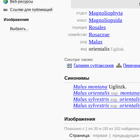
Веб-ресурсы
Ссылки для публикаций
Magnoliophyta
отдел
Magnoliopsida
Изображения
класс
Rosales
порядок
Выбрать...
Rosaceae
семейство
Malus
род
orientalis
Uglitzk.
вид
Смотри также:
Галерея субтаксонов
Перечен
Синонимы
Malus
montana
Uglitzk.
Malus
orientalis
montana
ssp.
Malus
sylvestris
orientali
ssp.
Malus
sylvestris
orientali
ssp.
Изображения
Показано с 1 по 30-е (30 из 102 найденны
Страница:
первая
|
предыдущая