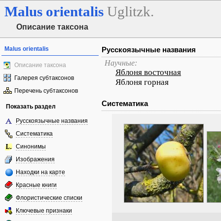
Malus
orientalis
Uglitzk.
Описание таксона
Malus orientalis
Русскоязычные названия
Научные:
Описание таксона
Яблоня восточная
Галерея субтаксонов
Яблоня горная
Перечень субтаксонов
Систематика
Показать раздел
Русскоязычные названия
Систематика
Синонимы
Изображения
Находки на карте
Красные книги
Флористические списки
Ключевые признаки