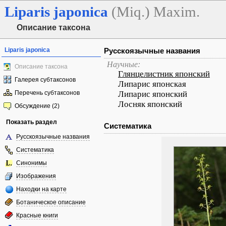
Liparis
japonica
(Miq.) Maxim.
Описание таксона
Liparis japonica
Русскоязычные названия
Научные:
Описание таксона
Глянцелистник японский
Галерея субтаксонов
Липарис японская
Перечень субтаксонов
Липарис японский
Лосняк японский
Обсуждение (2)
Показать раздел
Систематика
Русскоязычные названия
Систематика
Синонимы
Изображения
Находки на карте
Ботаническое описание
Красные книги