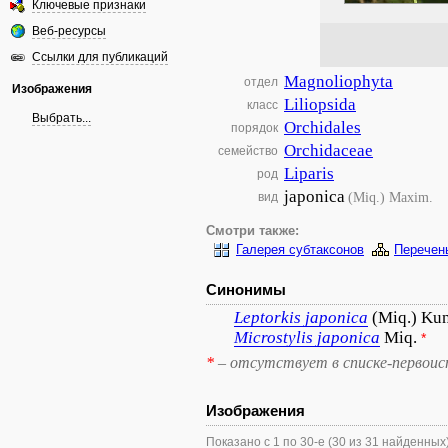
Ключевые признаки
Веб-ресурсы
Ссылки для публикаций
Magnoliophyta
отдел
Изображения
Liliopsida
класс
Выбрать...
Orchidales
порядок
Orchidaceae
семейство
Liparis
род
japonica
(Miq.) Maxim.
вид
Смотри также:
Галерея субтаксонов
Перечен
Синонимы
Leptorkis
japonica
(Miq.) Ku
Microstylis
japonica
Miq.
*
*
– отсутствует в списке-первоис
Изображения
Показано с 1 по 30-е (30 из 31 найденных