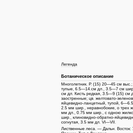
Легенда
Ботаническое описание
Многолетник. Р. (15) 20—45 см выс.;
тупые, 6.5—14.см дл., 3.5—7 см шир
см дл. Кисть редкая, 3.5—9 (15) см 
заостренные; цв. желтовато-зеленов
яйцевидно-ланцетный, тупой, 6—6.5
2.5 мм шир., неравнобокие, о трех ж
мм дл., 0.75 мм шир., с одною жилк
шир., клиновидно-обратно-яйцевидн
согнутая, 3.5 мм дл. VI—VII.
Лиственные леса. — Дальн. Восток: 