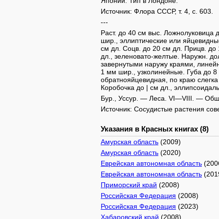
Японии. Тип в Лондоне.
Источник: Флора СССР, т. 4, с. 603.
---
Раст. до 40 см выс. Ложнолуковица д
шир., эллиптические или яйцевидны
см дл. Соцв. до 20 см дл. Прицв. до
дл., зеленовато-желтые. Наружн. дол
завернутыми наружу краями, линейно
1 мм шир., узколинейные. Губа до 8
обратнояйцевидная, по краю слегка 
Коробочка до | см дл., эллипсоидаль
Бур., Уссур. — Леса. VI—VIII. — Общ
Источник: Сосудистые растения совет
Указания в Красных книгах (8)
Амурская область
(2009)
Амурская область
(2020)
Еврейская автономная область
(200
Еврейская автономная область
(201
Приморский край
(2008)
Российская Федерация
(2008)
Российская Федерация
(2023)
Хабаровский край
(2008)