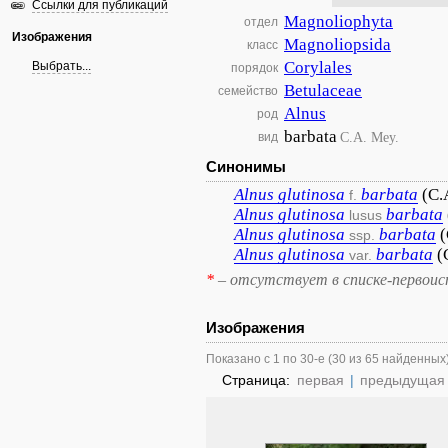
Ссылки для публикаций
Magnoliophyta
отдел
Изображения
Magnoliopsida
класс
Corylales
Выбрать...
порядок
Betulaceae
семейство
Alnus
род
barbata
C.A. Mey.
вид
Синонимы
Alnus
glutinosa
barbata
(C.
f.
Alnus
glutinosa
barbata
lusus
Alnus
glutinosa
barbata
(
ssp.
Alnus
glutinosa
barbata
(
var.
*
– отсутствует в списке-первоис
Изображения
Показано с 1 по 30-е (30 из 65 найденных
Страница:
первая
|
предыдущая