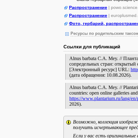
Распространение
| powo.science
Распространение
| europlusmed.
Фото, гербарий, распростране
Ресурсы по родительским таксон
Ссылки для публикаций
Alnus barbata C.A. Mey. // Пла
сопредельных стран: открытый 
[Электронный ресурс] URL:
htt
(дата обращения: 10.08.2026).
Alnus barbata C.A. Mey. // Plantar
countries: open online galleries and
https://www.plantarium.ru/lang/en
2026).
Возможно, коллекция изображе
получить исчерпывающее пред
Если у вас есть оригинальны