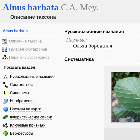
Alnus
barbata
C.A. Mey.
Описание таксона
Alnus barbata
Русскоязычные названия
Научные:
Описание таксона
Ольха бородатая
Галерея субтаксонов
Перечень субтаксонов
Систематика
Показать раздел
Русскоязычные названия
Систематика
Синонимы
Изображения
Находки на карте
Флористические списки
Ключевые признаки
Веб-ресурсы