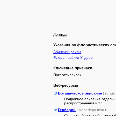
Легенда
Указания во флористических спи
Абинский район
Флора посёлка Учдере
Ключевые признаки
Показать список
Веб-ресурсы
Ботаническое описание
| ru.wik
Подробное описание отдельны
распространения и т.п.
Гербарий
| plant.depo.msu.ru
Сканы гербарных образцов (