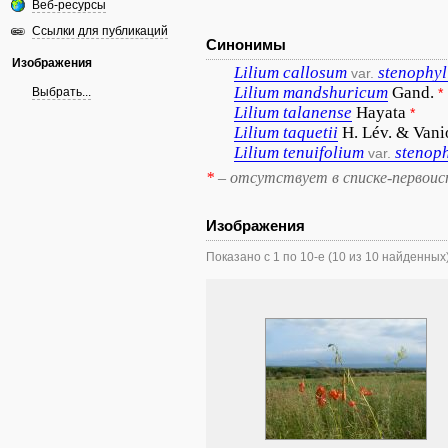
Веб-ресурсы
Ссылки для публикаций
Синонимы
Изображения
Lilium
callosum
stenophy
var.
Lilium
mandshuricum
Gand.
Выбрать...
*
Lilium
talanense
Hayata
*
Lilium
taquetii
H. Lév. & Vani
Lilium
tenuifolium
stenop
var.
*
– отсутствует в списке-первоис
Изображения
Показано с 1 по 10-е (10 из 10 найденных