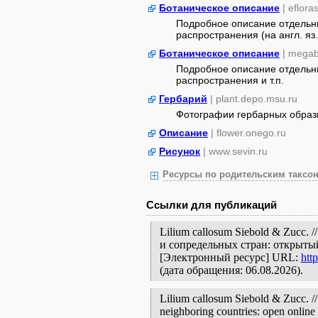
Ботаническое описание
| eflora
Подробное описание отдельны
распространения (на англ. яз.
Ботаническое описание
| megab
Подробное описание отдельны
распространения и т.п.
Гербарий
| plant.depo.msu.ru
Фотографии гербарных образ
Описание
| flower.onego.ru
Рисунок
| www.sevin.ru
Ресурсы по родительским таксон
Ссылки для публикаций
Lilium callosum Siebold & Zucc.
и сопредельных стран: открытый
[Электронный ресурс] URL:
htt
(дата обращения: 06.08.2026).
Lilium callosum Siebold & Zucc. //
neighboring countries: open online 