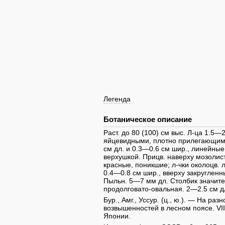
Легенда
Ботаническое описание
Раст. до 80 (100) см выс. Л-ца 1.5—
яйцевидными, плотно прилегающими 
см дл. и 0.3—0.6 см шир., линейны
верхушкой. Прицв. наверху мозолист
красные, поникшие; л-чки околоцв. 
0.4—0.8 см шир., вверху закруглен
Пыльн. 5—7 мм дл. Столбик значите
продолговато-овальная. 2—2.5 см д
Бур., Амг., Уссур. (ц., ю.). — На ра
возвышенностей в лесном поясе. VII
Японии.