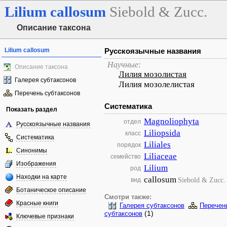
Lilium
callosum
Siebold & Zucc.
Описание таксона
Lilium callosum
Русскоязычные названия
Научные:
Описание таксона
Лилия мозолистая
Галерея субтаксонов
Лилия мозолелистая
Перечень субтаксонов
Систематика
Показать раздел
Magnoliophyta
отдел
Русскоязычные названия
Liliopsida
класс
Систематика
Liliales
порядок
Синонимы
Liliaceae
семейство
Изображения
Lilium
род
Находки на карте
callosum
Siebold & Zucc.
вид
Ботаническое описание
Смотри также:
Красные книги
Галерея субтаксонов
Перечен
(1)
субтаксонов
Ключевые признаки