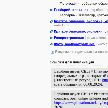
Фотографии гербарных образ
Гербарий, описание
| bg.sfedu.r
Гербарный экземпляр, кратко
Краткое описание, экология, 
redwiki.ru
Краткое описание, экология, р
Распространение
| powo.science
Фото, распространение
| www.gb
Ресурсы по родительским таксон
Ссылки для публикаций
Lepidium meyeri Claus // Плант
сопредельных стран: открытый 
[Электронный ресурс] URL:
htt
(дата обращения: 06.08.2026).
Lepidium meyeri Claus // Plantariu
countries: open online galleries and
https://www.plantarium.ru/lang/en
2026).