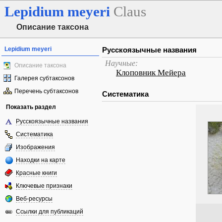
Lepidium
meyeri
Claus
Описание таксона
Lepidium meyeri
Русскоязычные названия
Научные:
Описание таксона
Клоповник Мейера
Галерея субтаксонов
Перечень субтаксонов
Систематика
Показать раздел
Русскоязычные названия
Систематика
Изображения
Находки на карте
Красные книги
Ключевые признаки
Веб-ресурсы
Ссылки для публикаций