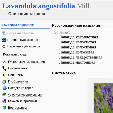
Lavandula
angustifolia
Mill.
Описание таксона
Lavandula angustifolia
Русскоязычные названия
Научные:
Описание таксона
Лаванда узколистная
Галерея субтаксонов
Лаванда колосистая
Перечень субтаксонов
Лаванда колосковая
Лаванда колосовая
Показать раздел
Лаванда лекарственная
Лаванда настоящая
Русскоязычные названия
Систематика
Систематика
Синонимы
Изображения
Находки на карте
Флористические списки
Ключевые признаки
Веб-ресурсы