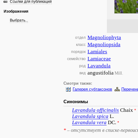
Ссылки для публикаций
Изображения
Выбрать...
Magnoliophyta
отдел
Magnoliopsida
класс
Lamiales
порядок
Lamiaceae
семейство
Lavandula
род
angustifolia
Mill.
вид
Смотри также:
Галерея субтаксонов
Перечен
Синонимы
Lavandula
officinalis
Chaix
*
Lavandula
spica
L.
Lavandula
vera
DC.
*
*
– отсутствует в списке-первоис