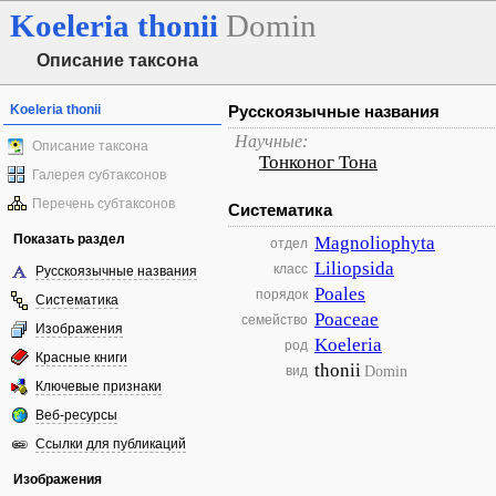
Koeleria
thonii
Domin
Описание таксона
Koeleria thonii
Русскоязычные названия
Научные:
Описание таксона
Тонконог Тона
Галерея субтаксонов
Перечень субтаксонов
Систематика
Показать раздел
Magnoliophyta
отдел
Liliopsida
класс
Русскоязычные названия
Poales
порядок
Систематика
Poaceae
семейство
Изображения
Koeleria
род
Красные книги
thonii
Domin
вид
Ключевые признаки
Веб-ресурсы
Ссылки для публикаций
Изображения