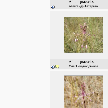
Allium
praescissum
Александр Фатерыга
Allium
praescissum
Олег Полумордвинов