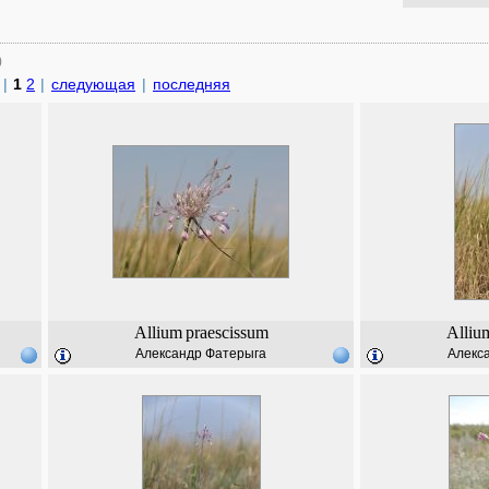
)
|
1
2
|
следующая
|
последняя
Allium
praescissum
Alliu
Александр Фатерыга
Алекс