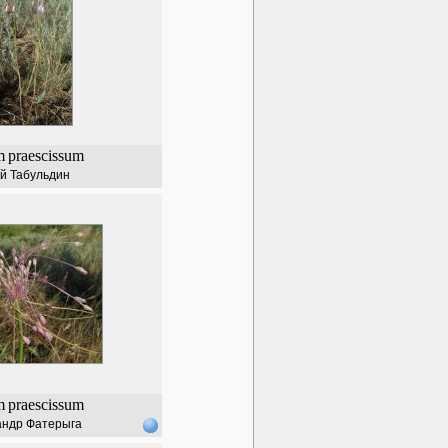
m
praescissum
й Табульдин
m
praescissum
андр Фатерыга