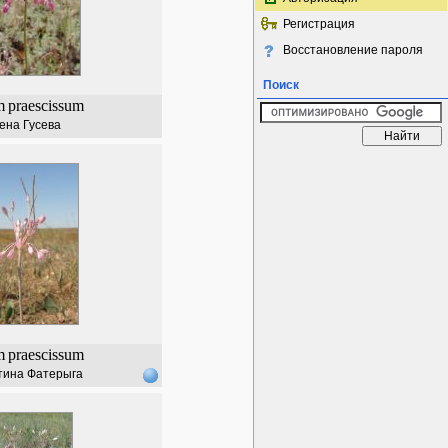
Регистрация
Восстановление пароля
Поиск
m
praescissum
ена Гусева
m
praescissum
тина Фатерыга