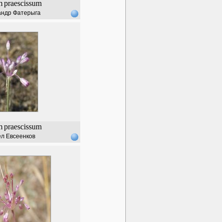
m
praescissum
андр Фатерыга
m
praescissum
л Евсеенков