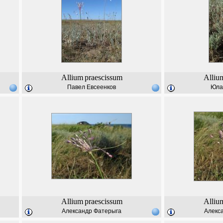
Allium
praescissum
Alliu
Павел Евсеенков
Юла
Allium
praescissum
Alliu
Александр Фатерыга
Алекс