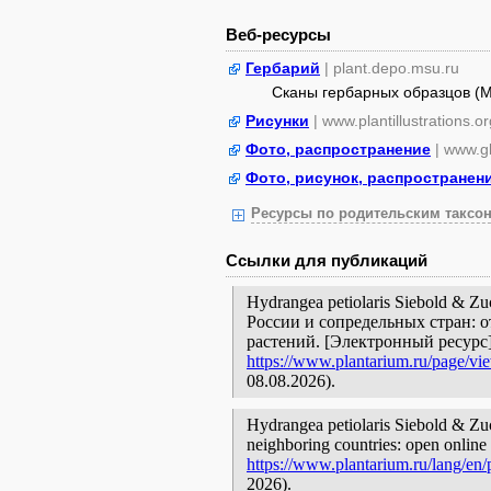
Веб-ресурсы
Гербарий
| plant.depo.msu.ru
Сканы гербарных образцов (
Рисунки
| www.plantillustrations.or
Фото, распространение
| www.gb
Фото, рисунок, распространен
Ресурсы по родительским таксон
Ссылки для публикаций
Hydrangea petiolaris Siebold & 
России и сопредельных стран: 
растений. [Электронный ресурс
https://www.plantarium.ru/page/vi
08.08.2026).
Hydrangea petiolaris Siebold & Zucc
neighboring countries: open online 
https://www.plantarium.ru/lang/en
2026).