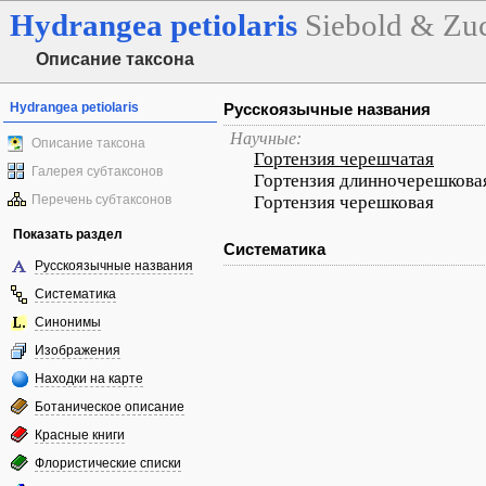
Hydrangea
petiolaris
Siebold & Zu
Описание таксона
Hydrangea petiolaris
Русскоязычные названия
Научные:
Описание таксона
Гортензия черешчатая
Галерея субтаксонов
Гортензия длинночерешкова
Перечень субтаксонов
Гортензия черешковая
Показать раздел
Систематика
Русскоязычные названия
Систематика
Синонимы
Изображения
Находки на карте
Ботаническое описание
Красные книги
Флористические списки