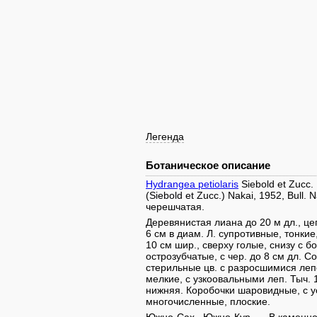
Легенда
Ботаническое описание
Hydrangea petiolaris
Siebold et Zucc. 
(Siebold et Zucc.) Nakai, 1952, Bull. 
черешчатая.
Деревянистая лиана до 20 м дл., 
6 см в диам. Л. супротивные, тонк
10 см шир., сверху голые, снизу с б
острозубчатые, с чер. до 8 см дл. С
стерильные цв. с разросшимися леп
мелкие, с узкоовальными леп. Тыч.
нижняя. Коробочки шаровидные, с у
многочисленные, плоские.