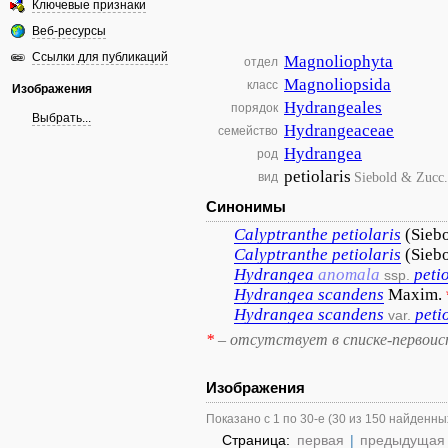
Ключевые признаки
Веб-ресурсы
Ссылки для публикаций
Magnoliophyta
отдел
Magnoliopsida
класс
Изображения
Hydrangeales
порядок
Выбрать...
Hydrangeaceae
семейство
Hydrangea
род
petiolaris
Siebold & Zucc.
вид
Синонимы
Calyptranthe
petiolaris
(Sieb
Calyptranthe
petiolaris
(Sieb
Hydrangea
anomala
peti
ssp.
Hydrangea
scandens
Maxim.
Hydrangea
scandens
peti
var.
*
– отсутствует в списке-первоис
Изображения
Показано с 1 по 30-е (30 из 150 найденны
Страница:
первая
|
предыдущая