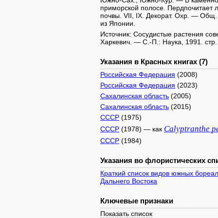
Южно-Сах., Южно-Кур. — В каменноб
приморской полосе. Пердпочитает 
почвы. VII, IX. Декорат. Охр. — Общ
из Японии.
Источник: Сосудистые растения советс
Харкевич. — С.-П.: Наука, 1991. стр.
Указания в Красных книгах (7)
Российская Федерация
(2008)
Российская Федерация
(2023)
Сахалинская область
(2005)
Сахалинская область
(2015)
СССР
(1975)
Calyptranthe
p
СССР
(1978) — как
СССР
(1984)
Указания во флористических спи
Краткий список видов южных бореал
Дальнего Востока
Ключевые признаки
Показать список