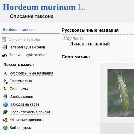
Hordeum
murinum
L.
Описание таксона
Hordeum murinum
Русскоязычные названия
Научные:
Описание таксона
Ячмень мышиный
Галерея субтаксонов
Перечень субтаксонов
Систематика
Показать раздел
Русскоязычные названия
Систематика
Синонимы
Изображения
Находки на карте
Флористические списки
Ключевые признаки
Веб-ресурсы