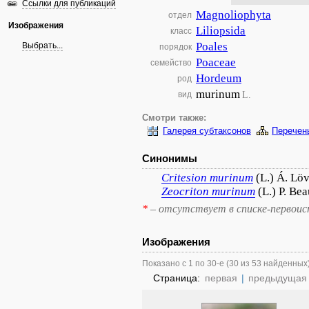
Ссылки для публикаций
Magnoliophyta
отдел
Изображения
Liliopsida
класс
Poales
Выбрать...
порядок
Poaceae
семейство
Hordeum
род
murinum
L.
вид
Смотри также:
Галерея субтаксонов
Перечен
Синонимы
Critesion
murinum
(L.) Á. Lö
Zeocriton
murinum
(L.) P. Bea
*
– отсутствует в списке-первоис
Изображения
Показано с 1 по 30-е (30 из 53 найденных
Страница:
первая
|
предыдущая