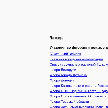
Легенда
Указания во флористических спи
"Охотничий" список
Киевcкая городская агломерация
Список сосудистых растений Тульск
Флора Беларуси
Флора города Луганска
Флора Донецка
Флора Кагальницкого района Ростов
Флора НПП "Подільські Товтри" (Адв
Флора Сложноцветных, Осоковых и 
Флора Тверской области
Флора Хотинської височини (Адвенти