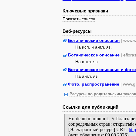
Ключевые признаки
Показать список
Веб-ресурсы
Ботанические описания
| www.w
На исп. и англ. яз.
Ботаническое описание
| eflora
На англ. яз.
Ботаническое описание и фото
На англ. яз.
Фото, распространение
| www.gb
Ресурсы по родительским таксон
Ссылки для публикаций
Hordeum murinum L. // Плантар
сопредельных стран: открытый 
[Электронный ресурс] URL:
htt
(дата обращения: 09.08.2026).