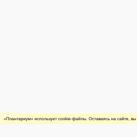
Обратная связь
«Плантариум» использует cookie-файлы. Оставаясь на сайте, вы