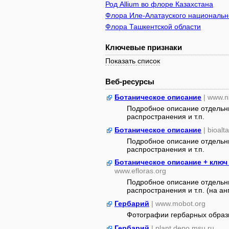
Род Allium во флоре Казахстана
Флора Иле-Алатауского национально
Флора Ташкентской области
Ключевые признаки
Показать список
Веб-ресурсы
Ботаническое описание
| www.n
Подробное описание отдельны
распространения и т.п.
Ботаническое описание
| bioalt
Подробное описание отдельны
распространения и т.п.
Ботаническое описание + ключ
www.efloras.org
Подробное описание отдельны
распространения и т.п. (на анг
Гербарий
| www.mobot.org
Фотографии гербарных образ
Гербарий
| plant.depo.msu.ru