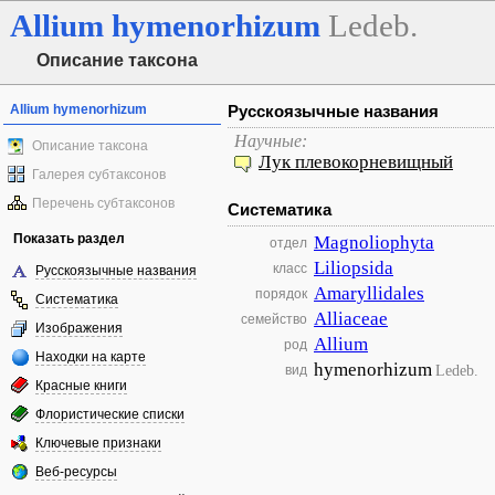
Allium
hymenorhizum
Ledeb.
Описание таксона
Allium hymenorhizum
Русскоязычные названия
Научные:
Описание таксона
Лук плевокорневищный
Галерея субтаксонов
Перечень субтаксонов
Систематика
Показать раздел
Magnoliophyta
отдел
Liliopsida
класс
Русскоязычные названия
Amaryllidales
порядок
Систематика
Alliaceae
семейство
Изображения
Allium
род
Находки на карте
hymenorhizum
Ledeb.
вид
Красные книги
Флористические списки
Ключевые признаки
Веб-ресурсы