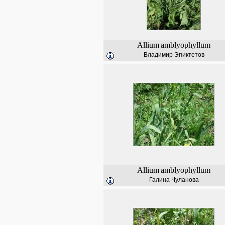
Allium
amblyophyllum
Владимир Эпиктетов
Allium
amblyophyllum
Галина Чуланова