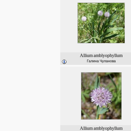
Allium
amblyophyllum
Галина Чуланова
Allium
amblyophyllum