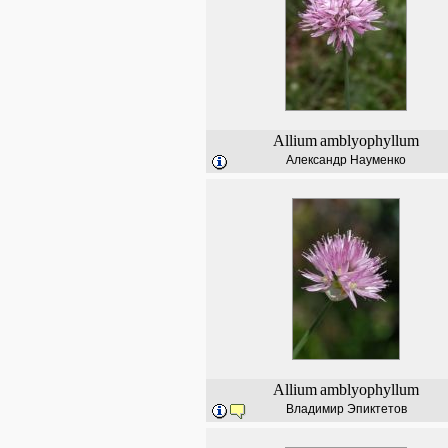
Allium
amblyophyllum
Александр Науменко
Allium
amblyophyllum
Владимир Эпиктетов