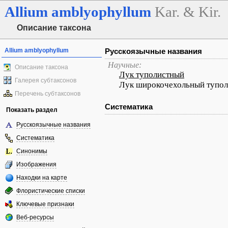
Allium
amblyophyllum
Kar. & Kir.
Описание таксона
Allium amblyophyllum
Русскоязычные названия
Научные:
Описание таксона
Лук туполистный
Галерея субтаксонов
Лук широкочехольный тупо
Перечень субтаксонов
Систематика
Показать раздел
Русскоязычные названия
Систематика
Синонимы
Изображения
Находки на карте
Флористические списки
Ключевые признаки
Веб-ресурсы