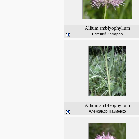
Allium
amblyophyllum
Евгений Комаров
Allium
amblyophyllum
Александр Науменко