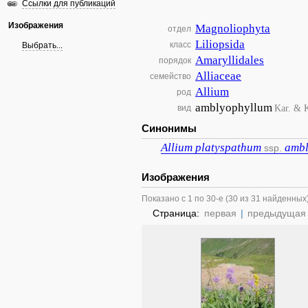
Ссылки для публикаций
Изображения
Magnoliophyta
отдел
Liliopsida
класс
Выбрать...
Amaryllidales
порядок
Alliaceae
семейство
Allium
род
amblyophyllum
Kar. & K
вид
Синонимы
Allium
platyspathum
ambl
ssp.
Изображения
Показано с 1 по 30-е (30 из 31 найденных
Страница:
первая
|
предыдущая