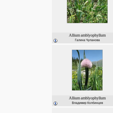
Allium
amblyophyllum
Галина Чуланова
Allium
amblyophyllum
Владимир Колбинцев