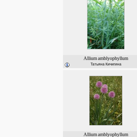
Allium
amblyophyllum
Татьяна Кичигина
Allium
amblyophyllum