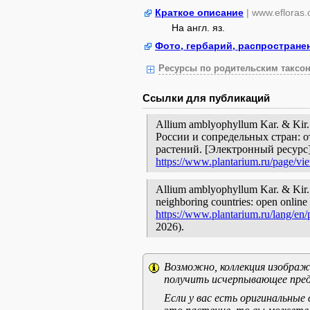
Краткое описание
| www.efloras.
На англ. яз.
Фото, гербарий, распростране
Ресурсы по родительским таксон
Ссылки для публикаций
Allium amblyophyllum Kar. & Ki
России и сопредельных стран: 
растений. [Электронный ресурс
https://www.plantarium.ru/page/vi
Allium amblyophyllum Kar. & Kir. /
neighboring countries: open online 
https://www.plantarium.ru/lang/en
2026).
Возможно, коллекция изображе
получить исчерпывающее пред
Если у вас есть оригинальны