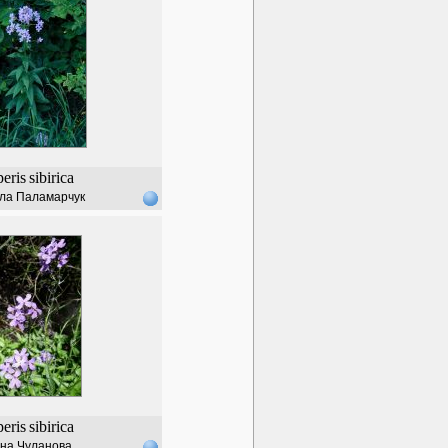
eris
sibirica
ла Паламарчук
eris
sibirica
на Чуланова