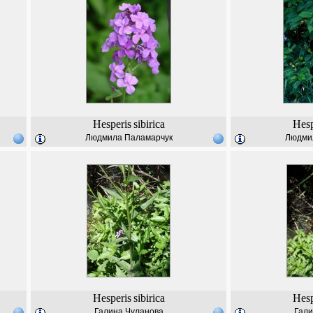
Hesperis
sibirica
Hesp
Людмила Паламарчук
Людми
Hesperis
sibirica
Hesp
Галина Чуланова
Гали