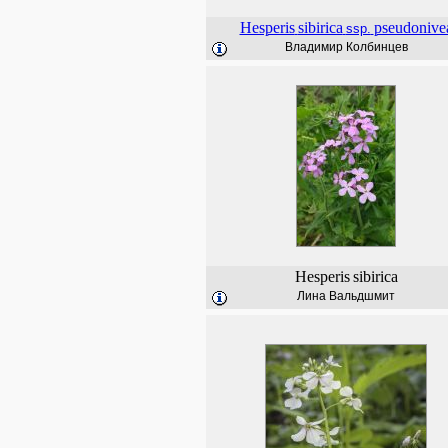
Hesperis
sibirica
pseudonive
ssp.
Владимир Колбинцев
Hesperis
sibirica
Лина Вальдшмит