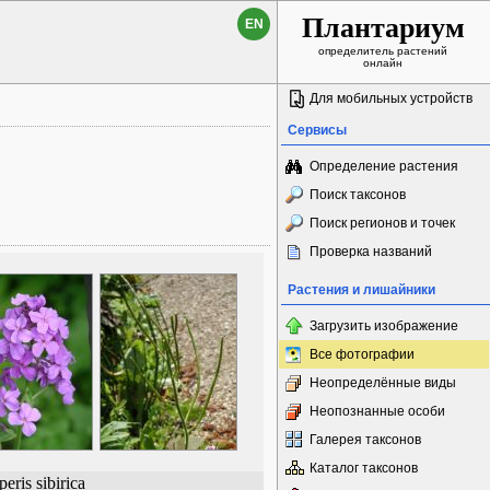
Плантариум
EN
определитель растений
онлайн
Для мобильных устройств
Сервисы
Определение растения
Поиск таксонов
Поиск регионов и точек
Проверка названий
Растения и лишайники
Загрузить изображение
Все фотографии
Неопределённые виды
Неопознанные особи
Галерея таксонов
Каталог таксонов
eris sibirica