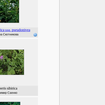
rica
pseudonivea
ssp.
а Скотникова
eris
sibirica
имир Саенко