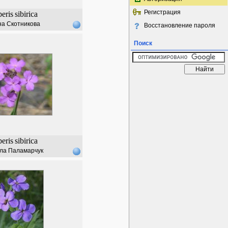
Регистрация
eris
sibirica
а Скотникова
Восстановление пароля
Поиск
eris
sibirica
ла Паламарчук