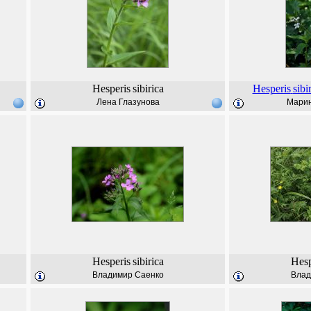
Hesperis
sibirica
Hesperis
sibi
Лена Глазунова
Марин
Hesperis
sibirica
Hesp
Владимир Саенко
Влад