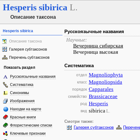
Hesperis
sibirica
L.
Описание таксона
Hesperis sibirica
Русскоязычные названия
Научные:
Описание таксона
Вечерница сибирская
Галерея субтаксонов
Вечерница высокая
Перечень субтаксонов
Систематика
Показать раздел
Magnoliophyta
отдел
Русскоязычные названия
Magnoliopsida
класс
Систематика
Capparales
порядок
Синонимы
Brassicaceae
семейство
Изображения
Hesperis
род
Находки на карте
sibirica
L.
вид
Красные книги
Смотри также:
Флористические списки
Галерея субтаксонов
Перечен
Ключевые признаки