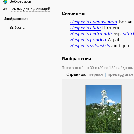
Веб-ресурсы
Ссылки для публикаций
Синонимы
Изображения
Hesperis
adenosepala
Borbas
Hesperis
elata
Hornem.
Выбрать...
Hesperis
matronalis
sibir
ssp.
Hesperis
pontica
Zapał.
Hesperis
sylvestris
auct. p.p.
Изображения
Показано с 1 по 30-е (30 из 122 найденны
Страница:
первая
|
предыдущая