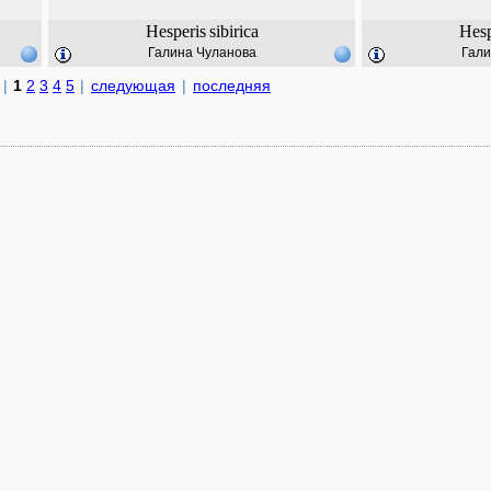
Hesperis
sibirica
Hesp
Галина Чуланова
Гали
|
1
2
3
4
5
|
следующая
|
последняя