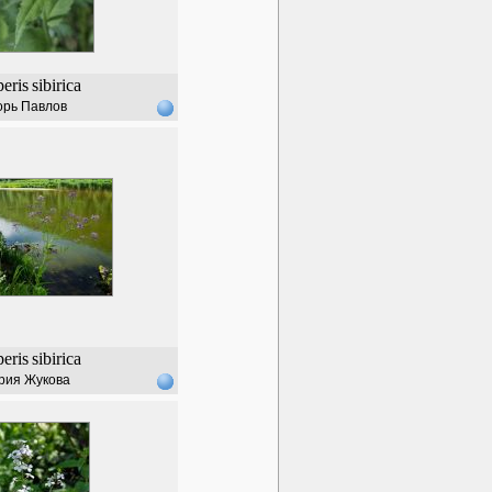
eris
sibirica
орь Павлов
eris
sibirica
рия Жукова