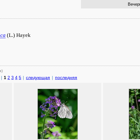
Вечер
ica
(L.) Hayek
х)
|
1
2
3
4
5
|
следующая
|
последняя