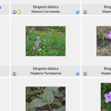
a
Hesperis
sibirica
Hesp
Марина Скотникова
Марин
Hesperis
sibirica
Hesp
Людмила Паламарчук
Людми