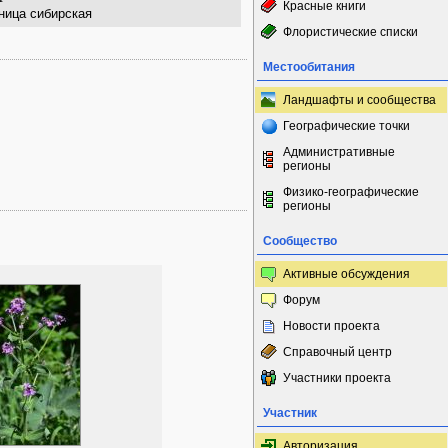
Красные книги
ница сибирская
Флористические списки
Местообитания
Ландшафты и сообщества
Географические точки
Административные
регионы
Физико-географические
регионы
Сообщество
Активные обсуждения
Форум
Новости проекта
Справочный центр
Участники проекта
Участник
Авторизация