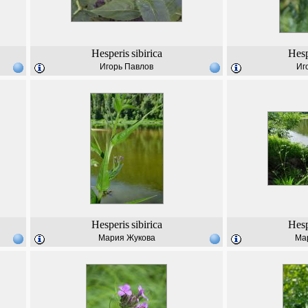
Hesperis
sibirica
Hesp
Игорь Павлов
Иг
Hesperis
sibirica
Hesp
Мария Жукова
Ма