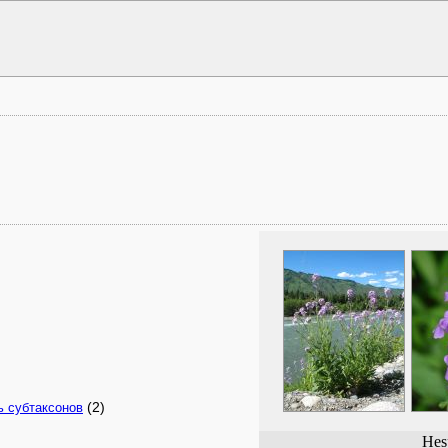
(2)
ь субтаксонов
Hesp