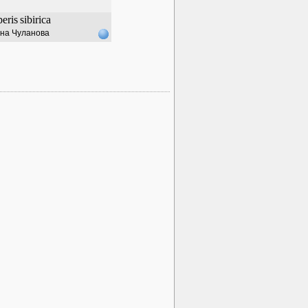
eris
sibirica
на Чуланова