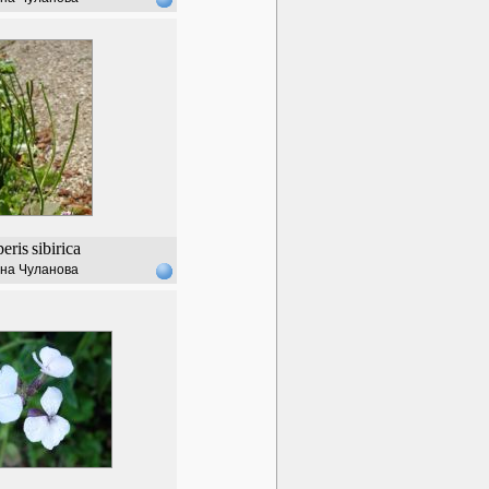
eris
sibirica
на Чуланова