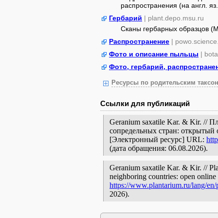
распространения (на англ. яз.
Гербарий
| plant.depo.msu.ru
Сканы гербарных образцов (
Распространение
| powo.science
Фото и описание пыльцы
| bot
Фото, гербарий, распростране
Ресурсы по родительским таксон
Ссылки для публикаций
Geranium saxatile Kar. & Kir. /
сопредельных стран: открытый 
[Электронный ресурс] URL:
htt
(дата обращения: 06.08.2026).
Geranium saxatile Kar. & Kir. // Pl
neighboring countries: open online 
https://www.plantarium.ru/lang/en
2026).