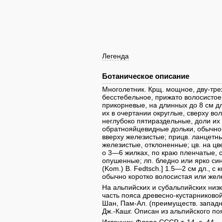
Легенда
Ботаническое описание
Многолетник. Крщ. мощное, дву-трех
бесстебельное, прижато волосистое,
прикорневые, на длинных до 8 см дл
их в очертании округлые, сверху во
неглубоко пятираздельные, доли их
обратнояйцевидные дольки, обычно 
вверху железистые; прицв. ланцетн
железистые, отклоненные; цв. на цв
о 3—6 жилках, по краю пленчатые, с
опушенные; лп. бледно или ярко си
(Kom.) B. Fedtsch.] 1.5—2 см дл., с
обычно коротко волосистая или желези
На альпийских и субальпийских низк
часть пояса древесно-кустарниковой
Шан, Пам-Ал. (преимуществ. западны
Дж.-Кашг. Описан из альпийского поя