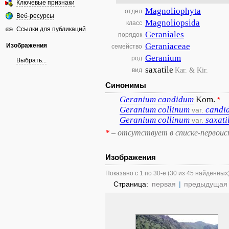
Ключевые признаки
Magnoliophyta
отдел
Веб-ресурсы
Magnoliopsida
класс
Ссылки для публикаций
Geraniales
порядок
Geraniaceae
Изображения
семейство
Geranium
род
Выбрать...
saxatile
Kar. & Kir.
вид
Синонимы
Geranium
candidum
Kom.
*
Geranium
collinum
candi
var.
Geranium
collinum
saxati
var.
*
– отсутствует в списке-первоис
Изображения
Показано с 1 по 30-е (30 из 45 найденных
Страница:
первая
|
предыдущая