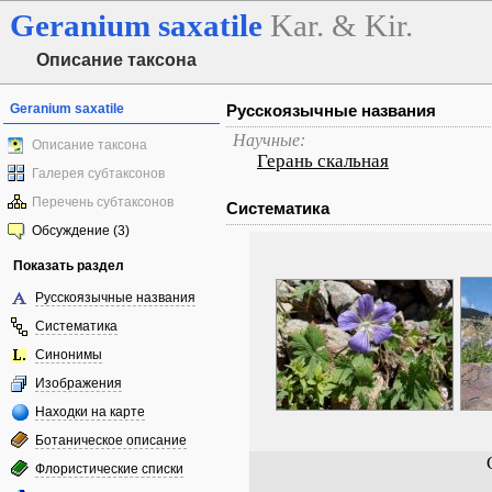
Geranium
saxatile
Kar. & Kir.
Описание таксона
Geranium saxatile
Русскоязычные названия
Научные:
Описание таксона
Герань скальная
Галерея субтаксонов
Перечень субтаксонов
Систематика
Обсуждение (3)
Показать раздел
Русскоязычные названия
Систематика
Синонимы
Изображения
Находки на карте
Ботаническое описание
Флористические списки