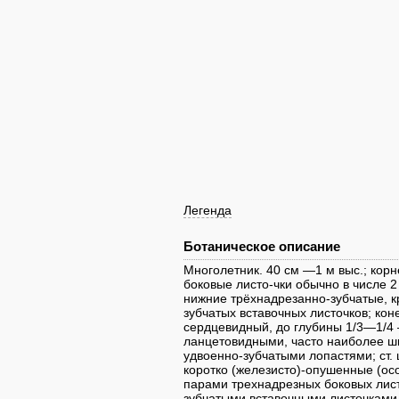
Легенда
Ботаническое описание
Многолетник. 40 см —1 м выс.; корн
боковые листо-чки обычно в числе 
нижние трёхнадрезанно-зубчатые, к
зубчатых вставочных листочков; кон
сердцевидный, до глубины 1/3—1/4
ланцетовидными, часто наиболее ши
удвоенно-зубчатыми лопастями; ст.
коротко (железисто)-опушенные (осо
парами трехнадрезных боковых лист
зубчатыми вставочными листочками, 