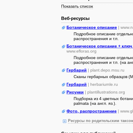
Показать список
Веб-ресурсы
Ботаническое описание
| www.n
Подробное описание отдельны
распространения и т.п.
Ботаническое описание + ключ
www.efloras.org
Подробное описание отдельны
распространения и т.п. (на анг
Гербарий
| plant.depo.msu.ru
Сканы гербарных образцов (
Гербарий
| herbariumle.ru
Рисунки
| plantillustrations.org
Подборка из 4 цветных ботани
palmata (на англ. яз.).
Фото, распространение
| www.gb
Ресурсы по родительским таксон