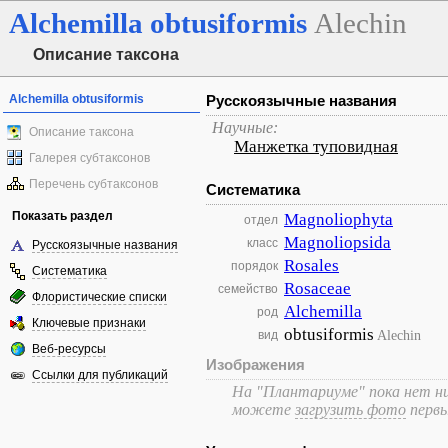
Alchemilla
obtusiformis
Alechin
Описание таксона
Alchemilla obtusiformis
Русскоязычные названия
Научные:
Описание таксона
Манжетка туповидная
Галерея субтаксонов
Перечень субтаксонов
Систематика
Показать раздел
Magnoliophyta
отдел
Magnoliopsida
класс
Русскоязычные названия
Rosales
порядок
Систематика
Rosaceae
семейство
Флористические списки
Alchemilla
род
Ключевые признаки
obtusiformis
Alechin
вид
Веб-ресурсы
Изображения
Ссылки для публикаций
На "Плантариуме" пока нет ни
можете
загрузить фото
перв