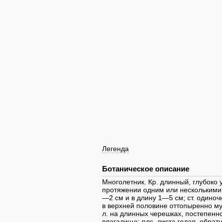
Легенда
Ботаническое описание
Многолетник. Кр. длинный, глубоко
протяжении одним или несколькими
—2 см и в длину 1—5 см; ст. одиноч
в верхней половине оттопыренно му
л. на длинных черешках, постепенн
влагалище; плс. листа голая, обра