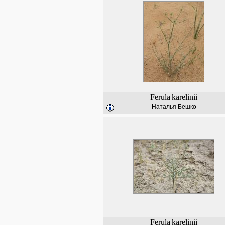
Ferula
karelinii
Наталья Бешко
Ferula
karelinii