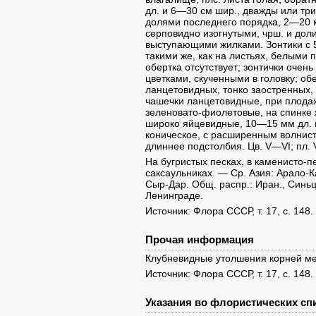
дл. и 6—30 см шир., дважды или тр
долями последнего порядка, 2—20 
серповидно изогнутыми, чрш. и дол
выступающими жилками. Зонтики с 
такими же, как на листьях, белыми
обертка отсутствует; зонтички очен
цветками, скученными в головку; о
ланцетовидных, тонко заостренных, 
чашечки ланцетовидные, при плодах
зеленовато-фиолетовые, на спинке ж
широко яйцевидные, 10—15 мм дл. 
коническое, с расширенным волнисты
длиннее подстолбия. Цв. V—VI; пл. V
На бугристых песках, в каменисто-п
саксаульниках. — Ср. Азия: Арало-Ка
Сыр-Дар. Общ. распр.: Иран., Синьц
Ленинграде.
Источник: Флора СССР, т. 17, с. 148.
Прочая информация
Клубневидные утолшения корней ме
Источник: Флора СССР, т. 17, с. 148.
Указания во флористических спи