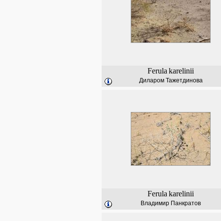
Ferula
karelinii
Диларом Тажетдинова
Ferula
karelinii
Владимир Панкратов