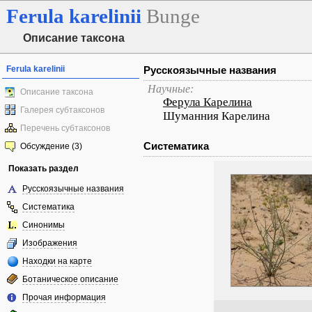
Ferula
karelinii
Bunge
Описание таксона
Ferula karelinii
Русскоязычные названия
Научные:
Описание таксона
Ферула Карелина
Галерея субтаксонов
Шуманния Карелина
Перечень субтаксонов
Систематика
Обсуждение (3)
Показать раздел
Русскоязычные названия
Систематика
Синонимы
Изображения
Находки на карте
Ботаническое описание
Прочая информация