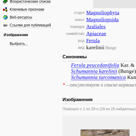
Флористические списки
Ключевые признаки
Magnoliophyta
отдел
Веб-ресурсы
Magnoliopsida
класс
Ссылки для публикаций
Araliales
порядок
Apiaceae
семейство
Изображения
Ferula
род
Выбрать...
karelinii
Bunge
вид
Синонимы
Ferula
peucedanifolia
Kar. & 
Schumannia
karelinii
(Bunge)
Schumannia
turcomanica
Kun
*
– отсутствует в списке-первоис
Изображения
Показано с 1 по 28-е (28 из 28 найденных