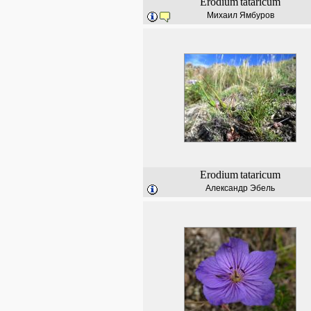
Erodium
tataricum
Михаил Ямбуров
Erodium
tataricum
Александр Эбель