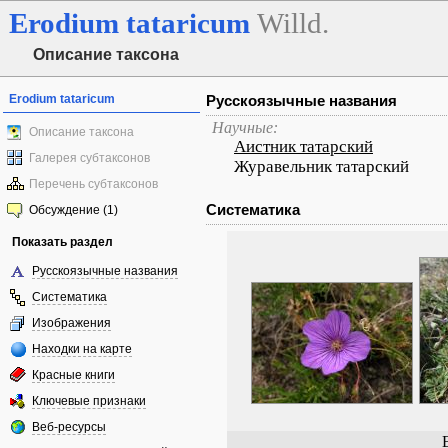
Erodium
tataricum
Willd.
Описание таксона
Erodium tataricum
Русскоязычные названия
Научные:
Описание таксона
Аистник татарский
Галерея субтаксонов
Журавельник татарский
Перечень субтаксонов
Систематика
Обсуждение (1)
Показать раздел
Русскоязычные названия
Систематика
Изображения
Находки на карте
Красные книги
Ключевые признаки
Веб-ресурсы