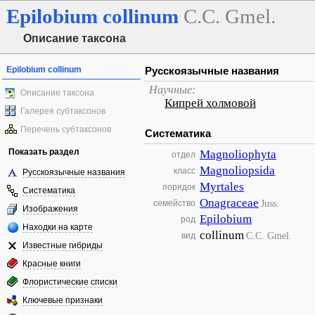
Epilobium
collinum
C.C. Gmel.
Описание таксона
Epilobium collinum
Русскоязычные названия
Научные:
Описание таксона
Кипрей холмовой
Галерея субтаксонов
Перечень субтаксонов
Систематика
Показать раздел
Magnoliophyta
отдел
Magnoliopsida
класс
Русскоязычные названия
Myrtales
порядок
Систематика
Onagraceae
Juss.
семейство
Изображения
Epilobium
род
Находки на карте
collinum
C.C. Gmel.
вид
Известные гибриды
Красные книги
Флористические списки
Ключевые признаки