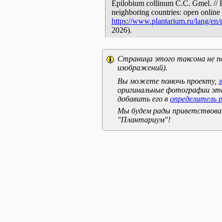
Epilobium collinum C.C. Gmel. // P
neighboring countries: open online 
https://www.plantarium.ru/lang/en
2026).
Страница этого таксона не п
изображений).
Вы можете помочь проекту,
оригинальные фотографии эт
добавить его в
определитель 
Мы будем рады приветствоват
"Плантариум"!