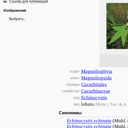
Ссылки для публикаций
Изображения
Выбрать...
Magnoliophyta
отдел
Magnoliopsida
класс
Cucurbitales
порядок
Cucurbitaceae
семейство
Echinocystis
род
lobata
(Michx.) Torr. & A.
вид
Синонимы
Echinocystis
echinata
(Muhl. 
Echinocystis
echinata
(Muhl. 