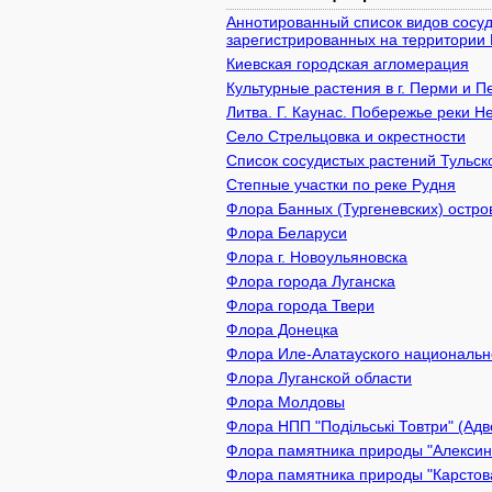
Аннотированный список видов сосуд
зарегистрированных на территории 
Киевcкая городская агломерация
Культурные растения в г. Перми и 
Литва. Г. Каунас. Побережье реки Н
Село Стрельцовка и окрестности
Список сосудистых растений Тульск
Степные участки по реке Рудня
Флора Банных (Тургеневских) остро
Флора Беларуси
Флора г. Новоульяновска
Флора города Луганска
Флора города Твери
Флора Донецка
Флора Иле-Алатауского национально
Флора Луганской области
Флора Молдовы
Флора НПП "Подільські Товтри" (Адв
Флора памятника природы "Алексин 
Флора памятника природы "Карстова