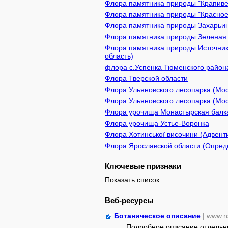
Флора памятника природы "Крапивен
Флора памятника природы "Красное 
Флора памятника природы Захарьинс
Флора памятника природы Зеленая з
Флора памятника природы Источник
область)
флора с.Успенка Тюменского район
Флора Тверской области
Флора Ульяновского лесопарка (Мос
Флора Ульяновского лесопарка (Мо
Флора урочища Монастырская балк
Флора урочища Устье-Воронка
Флора Хотинської височини (Адвенти
Флора Ярославской области (Опреде
Ключевые признаки
Показать список
Веб-ресурсы
Ботаническое описание
| www.n
Подробное описание отдельны