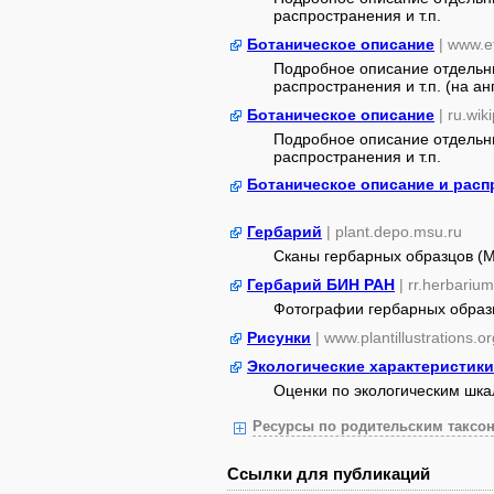
распространения и т.п.
Ботаническое описание
| www.e
Подробное описание отдельны
распространения и т.п. (на ан
Ботаническое описание
| ru.wik
Подробное описание отдельны
распространения и т.п.
Ботаническое описание и расп
Гербарий
| plant.depo.msu.ru
Сканы гербарных образцов (
Гербарий БИН РАН
| rr.herbarium
Фотографии гербарных образ
Рисунки
| www.plantillustrations.or
Экологические характеристики
Оценки по экологическим шк
Ресурсы по родительским таксон
Ссылки для публикаций