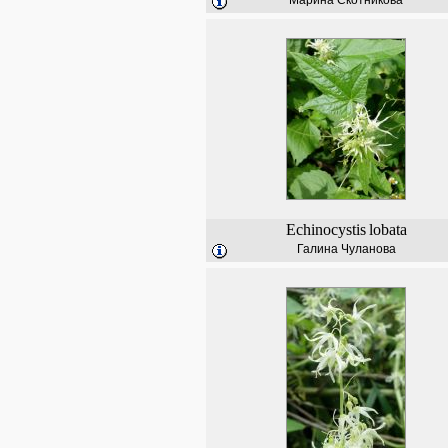
Марина Скотникова
Echinocystis
lobata
Галина Чуланова