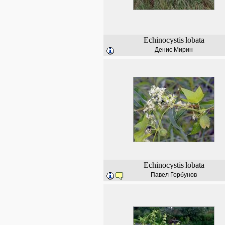
Echinocystis
lobata
Денис Мирин
Echinocystis
lobata
Павел Горбунов