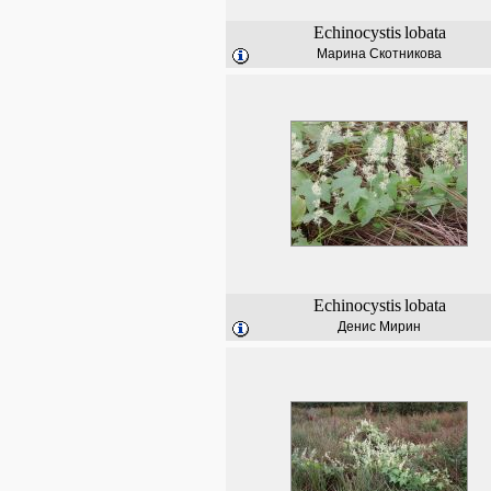
Echinocystis
lobata
Марина Скотникова
Echinocystis
lobata
Денис Мирин