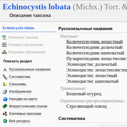
Echinocystis
lobata
(Michx.) Torr. 
Описание таксона
Echinocystis lobata
Русскоязычные названия
Научные:
Описание таксона
Колючеплодник лопастный
Галерея субтаксонов
Колючеплодник дольчатый
Перечень субтаксонов
Колючеплодник шиповатый
Пузыреплодник лопастноли
Показать раздел
Эхиноцистис дольчатый
Эхиноцистис лопастнолистн
Русскоязычные названия
Эхиноцистис лопастный
Систематика
Эхиноцистис шиповатый
Синонимы
Тривиальные:
Изображения
Бешеный огурец
Находки на карте
Ограниченно распространённые:
Стреляющий плющ
Флористические списки
Ключевые признаки
Систематика
Веб-ресурсы