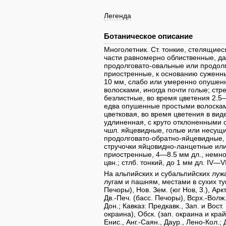
Легенда
Ботаническое описание
Многолетник. Ст. тонкие, стелящиес
части равномерно облиственные, д
продолговато-овальные или продол
приостренные, к основанию суженн
10 мм, слабо или умеренно опуш
волосками, иногда почти голые; стр
безлистные, во время цветения 2.5—
едва опушенные простыми волосками
цветковая, во время цветения в вид
удлиненная, с круто отклоненными от
чшл. яйцевидные, голые или несущи
продолговато-обратно-яйцевидные, 
стручочки яйцовидно-ланцетные или
приостренные, 4—8.5 мм дл., немно
цвн.; стлб. тонкий, до 1 мм дл. IV—VI
На альпийских и субальпийских лужа
лугам и пашням, местами в сухих тун
Печоры), Нов. Зем. (юг Нов, 3.), Аркт.
Дв.-Печ. (басс. Печоры), Всрх.-Волж
Дон.; Кавказ: Предкавк., Зап. и Вост.
окраина), Обск. (зап. окраина и крайн
Енис., Анг.-Саян., Даур., Лено-Кол.; 