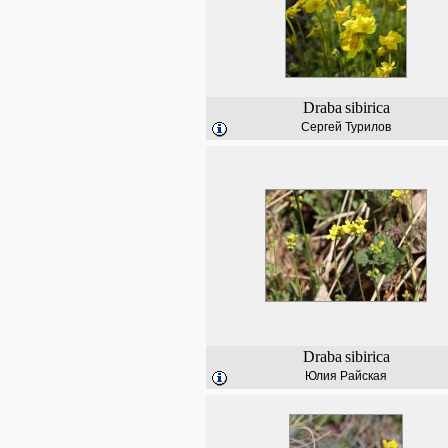
Draba
sibirica
Сергей Турилов
Draba
sibirica
Юлия Райская