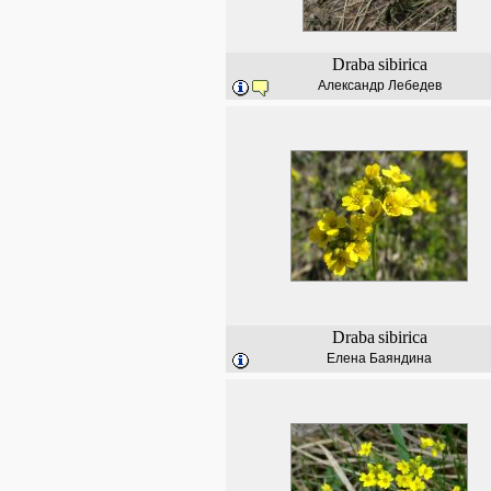
Draba
sibirica
Александр Лебедев
Draba
sibirica
Елена Баяндина