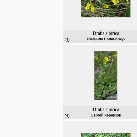
Draba
sibirica
Людмила Паламарчук
Draba
sibirica
Сергей Черенков