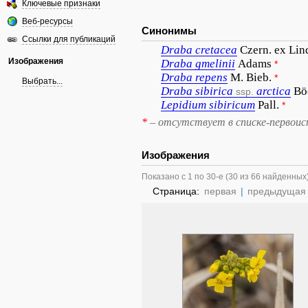
Ключевые признаки
Веб-ресурсы
Синонимы
Ссылки для публикаций
Draba
cretacea
Czern. ex Lin
Изображения
Draba
gmelinii
Adams
*
Draba
repens
M. Bieb.
*
Выбрать...
Draba
sibirica
arctica
Bö
ssp.
Lepidium
sibiricum
Pall.
*
*
– отсутствует в списке-первоис
Изображения
Показано с 1 по 30-е (30 из 66 найденных
Страница:
первая
|
предыдущая