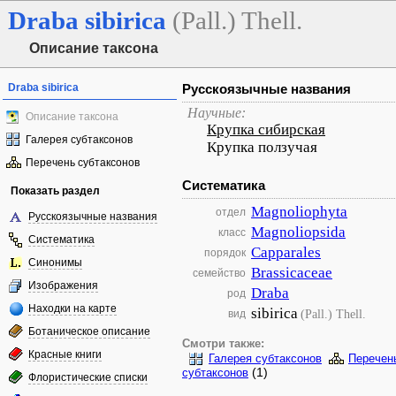
Draba
sibirica
(Pall.) Thell.
Описание таксона
Draba sibirica
Русскоязычные названия
Научные:
Описание таксона
Крупка сибирская
Галерея субтаксонов
Крупка ползучая
Перечень субтаксонов
Систематика
Показать раздел
Magnoliophyta
отдел
Русскоязычные названия
Magnoliopsida
класс
Систематика
Capparales
порядок
Синонимы
Brassicaceae
семейство
Изображения
Draba
род
Находки на карте
sibirica
(Pall.) Thell.
вид
Ботаническое описание
Смотри также:
Красные книги
Галерея субтаксонов
Перечен
(1)
субтаксонов
Флористические списки