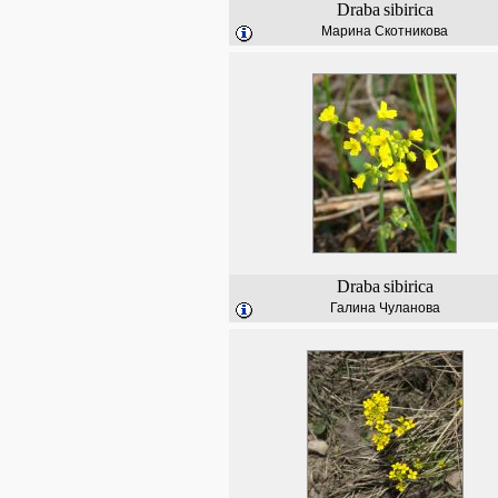
Draba
sibirica
Марина Скотникова
Draba
sibirica
Галина Чуланова