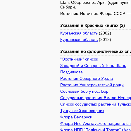
Шан. Общ. распр.: Аркт. (один пункт 
Сибири.
Источник: Источник: Флора СССР. — М
Указания в Красных книгах (2)
Курганская область
(2002)
Курганская область
(2012)
Указания во флористических спи
"Охотничий" список
Западный и Северный Тянь-Шань
Позднякова
Растения Северного Урала
Растения Университетской рощи
Сосновый бор у пос. Бор
Сосудистые растения Ямало-Ненецк
Список сосудистых растений Тульск
Тунгусский заповедник
Флора Беларуси
Флора Иле-Алатауского национально
Флора НПП "Подільські Товтри" (Адв