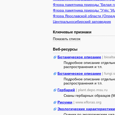
Флора памятника природы "Белая го
Флора памятника природы "Утёс "Иш
Флора Ярославской области (Опреде
Центральносибирский заповедник
Ключевые признаки
Показать список
Веб-ресурсы
Ботаническое описание
| bioalt
Подробное описание отдельны
распространения и т.п.
Ботаническое описание
| fungi.
Подробное описание отдельны
распространения и т.п.
Гербарий
| plant.depo.msu.ru
Сканы гербарных образцов (
Рисунки
| www.efloras.org
Экологические характеристики
Оценки по экологическим шк