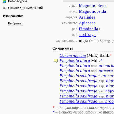
Веб-ресурсы
Magnoliophyta
отдел
Ссылки для публикаций
Magnoliopsida
класс
Изображения
Araliales
порядок
Apiaceae
семейство
Выбрать...
Pimpinella
L.
род
saxifraga
L.
вид
nigra
(Mill.) Spreng.
разновидность
(
Синонимы
Carum
nigrum
(Mill.) Baill.
*
Pimpinella
nigra
Mill.
*
Pimpinella
nigra
arenari
ssp.
Pimpinella
nigra
procera
ssp.
Pimpinella
saxifraga
arenar
f.
Pimpinella
saxifraga
nig
ssp.
Pimpinella
saxifraga
nig
ssp.
Pimpinella
saxifraga
nigr
var.
Pimpinella
saxifraga
nig
ssp.
Pimpinella
saxifraga
proc
var.
*
– отсутствует в списке-первоис
*
– в списке-первоисточнике такс