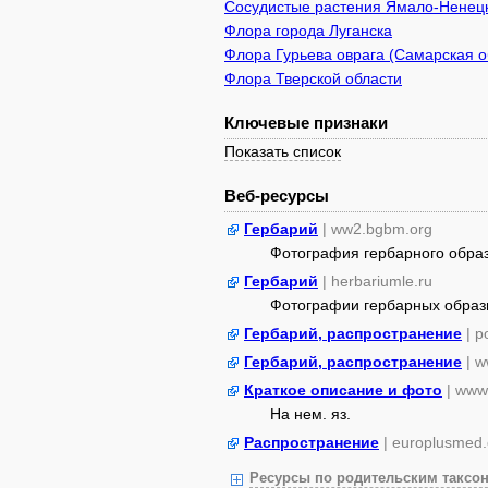
Сосудистые растения Ямало-Ненецк
Флора города Луганска
Флора Гурьева оврага (Самарская о
Флора Тверской области
Ключевые признаки
Показать список
Веб-ресурсы
Гербарий
| ww2.bgbm.org
Фотография гербарного обра
Гербарий
| herbariumle.ru
Фотографии гербарных образ
Гербарий, распространение
| 
Гербарий, распространение
| w
Краткое описание и фото
| www.
На нем. яз.
Распространение
| europlusmed.
Ресурсы по родительским таксон