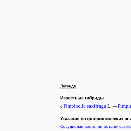
Легенда
Известные гибриды
Pimpinella
saxifraga
L.
Pimpi
с
—
Указания во флористических спи
Сосудистые растения Ботаническог