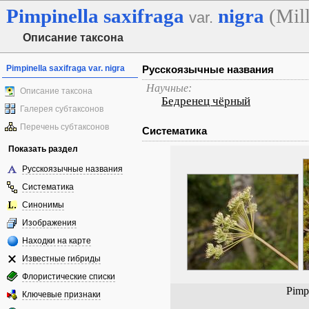
Pimpinella
saxifraga
nigra
(Mil
var.
Описание таксона
Pimpinella saxifraga var. nigra
Русскоязычные названия
Научные:
Описание таксона
Бедренец чёрный
Галерея субтаксонов
Перечень субтаксонов
Систематика
Показать раздел
Русскоязычные названия
Систематика
Синонимы
Изображения
Находки на карте
Известные гибриды
Флористические списки
Pimpi
Ключевые признаки