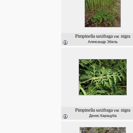
Pimpinella
saxifraga
nigra
var.
Александр Эбель
Pimpinella
saxifraga
nigra
var.
Денис Карацуба