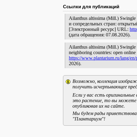
Ссылки для публикаций
Ailanthus altissima (Mill.) Swin
и сопредельных стран: открытый
[Электронный ресурс] URL:
htt
(дата обращения: 07.08.2026).
Ailanthus altissima (Mill.) Swingle 
neighboring countries: open online 
https://www.plantarium.ru/lang/en
2026).
Возможно, коллекция изображе
получить исчерпывающее пред
Если у вас есть оригинальны
это растение, то вы можете
опубликовав их на сайте.
Мы будем рады приветствоват
"Плантариум"!