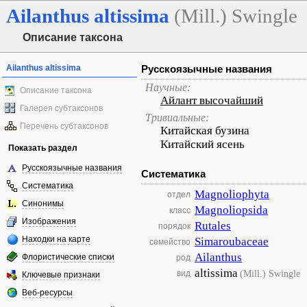
Ailanthus
altissima
(Mill.) Swingle
Описание таксона
Ailanthus altissima
Русскоязычные названия
Научные:
Описание таксона
Айлант высочайший
Галерея субтаксонов
Тривиальные:
Перечень субтаксонов
Китайская бузина
Китайский ясень
Показать раздел
Русскоязычные названия
Систематика
Систематика
Magnoliophyta
отдел
Синонимы
Magnoliopsida
класс
Изображения
Rutales
порядок
Находки на карте
Simaroubaceae
семейство
Ailanthus
Флористические списки
род
altissima
(Mill.) Swingle
вид
Ключевые признаки
Веб-ресурсы