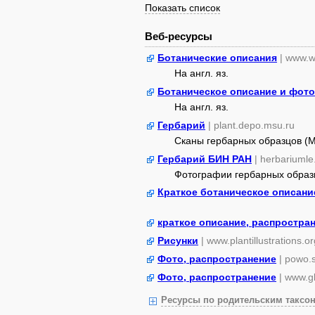
Показать список
Веб-ресурсы
Ботанические описания
| www.w
На англ. яз.
Ботаническое описание и фото
На англ. яз.
Гербарий
| plant.depo.msu.ru
Сканы гербарных образцов (
Гербарий БИН РАН
| herbariumle
Фотографии гербарных образ
Краткое ботаническое описани
краткое описание, распростра
Рисунки
| www.plantillustrations.or
Фото, распространение
| powo.
Фото, распространение
| www.gb
Ресурсы по родительским таксон