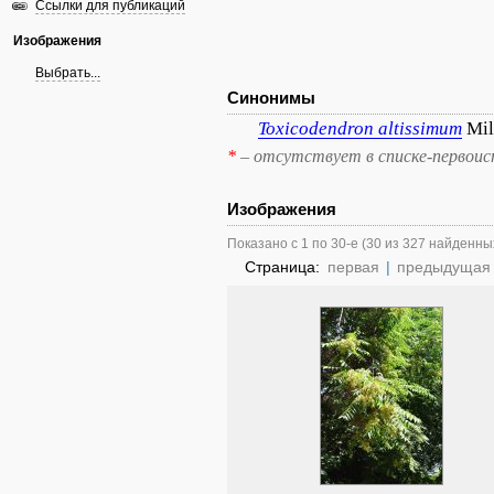
Ссылки для публикаций
Изображения
Выбрать...
Синонимы
Toxicodendron
altissimum
Mil
*
– отсутствует в списке-первоис
Изображения
Показано с 1 по 30-е (30 из 327 найденны
Страница:
первая
|
предыдущая