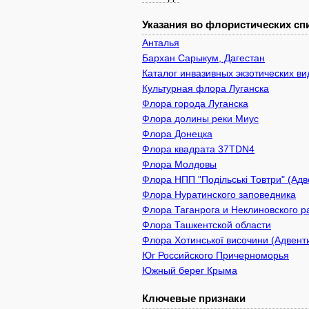
Указания во флористических спи
Анталья
Бархан Сарыкум, Дагестан
Каталог инвазивных экзотических в
Культурная флора Луганска
Флора города Луганска
Флора долины реки Миус
Флора Донецка
Флора квадрата 37TDN4
Флора Молдовы
Флора НПП "Подільські Товтри" (Адв
Флора Нуратинского заповедника
Флора Таганрога и Неклиновского р
Флора Ташкентской области
Флора Хотинської височини (Адвенти
Юг Российского Причерноморья
Южный берег Крыма
Ключевые признаки