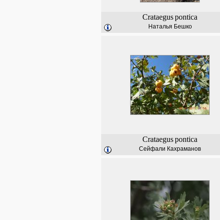
Crataegus
pontica
Наталья Бешко
Crataegus
pontica
Сейфали Кахраманов