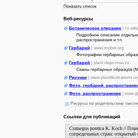
Показать список
Веб-ресурсы
Ботаническое описание
| ru.wik
Подробное описание отдельны
распространения и т.п.
Гербарий
| www.mobot.org
Фотографии гербарных образ
Гербарий
| plant.depo.msu.ru
Сканы гербарных образцов (
Рисунки
| www.plantillustrations.or
Фото, гербарий, распростране
Фото, распространение
| www.gb
Ресурсы по родительским таксон
Ссылки для публикаций
Crataegus pontica K. Koch // П
сопредельных стран: открытый 