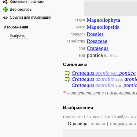
Ключевые признаки
Веб-ресурсы
Ссылки для публикаций
Magnoliophyta
отдел
Magnoliopsida
Изображения
класс
Rosales
порядок
Выбрать...
Rosaceae
семейство
Crataegus
род
pontica
K. Koch
вид
Синонимы
Crataegus
aronia
pontica
var.
Crataegus
azarolus
aroni
ssp.
Crataegus
azarolus
ponti
var.
*
– отсутствует в списке-первоис
Изображения
Показано с 1 по 30-е (30 из 75 найденных
Страница:
первая
|
предыдущая