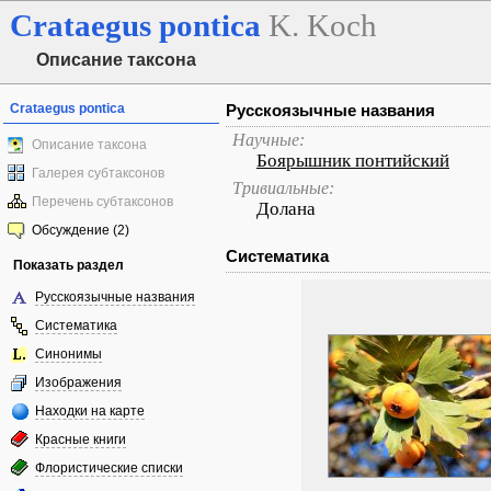
Crataegus
pontica
K. Koch
Описание таксона
Crataegus pontica
Русскоязычные названия
Научные:
Описание таксона
Боярышник понтийский
Галерея субтаксонов
Тривиальные:
Перечень субтаксонов
Долана
Обсуждение (2)
Систематика
Показать раздел
Русскоязычные названия
Систематика
Синонимы
Изображения
Находки на карте
Красные книги
Флористические списки