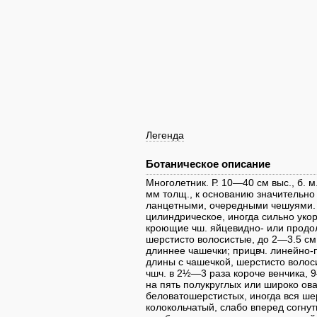
Легенда
Ботаническое описание
Многолетник. Р. 10—40 см выс., б. м
мм толщ., к основанию значительно
ланцетными, очередными чешуями. 
цилиндрическое, иногда сильно укор
кроющие чш. яйцевидно- или продол
шерстисто волосистые, до 2—3.5 см 
длиннее чашечки; прицвч. линейно-
длины с чашечкой, шерстисто волоси
чшч. в 2½—3 раза короче венчика,
на пять полукруглых или широко ов
беловатошерстистых, иногда вся шер
колокольчатый, слабо вперед согну