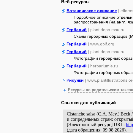
Веб-ресурсы
Ботаническое описание
| eflora
Подробное описание отдельны
распространения (на англ. яз
Гербарий
| plant.depo.msu.ru
Сканы гербарных образцов (
Гербарий
| www.gbif.org
Гербарий
| plant.depo.msu.ru
Фотографии гербарных образ
Гербарий
| herbariumle.ru
Фотографии гербарных образ
Рисунки
| www.plantillustrations.or
Ресурсы по родительским таксон
Ссылки для публикаций
Cistanche salsa (C.A. Mey.) Bec
и сопредельных стран: открытый
[Электронный ресурс] URL:
htt
(дата обращения: 09.08.2026).