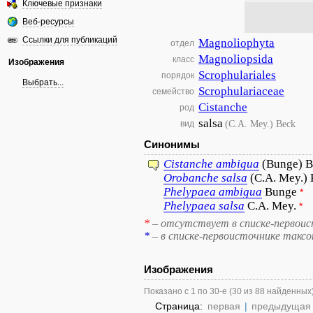
Ключевые признаки
Веб-ресурсы
Ссылки для публикаций
Magnoliophyta
отдел
Magnoliopsida
класс
Изображения
Scrophulariales
порядок
Выбрать...
Scrophulariaceae
семейство
Cistanche
род
salsa
(C.A. Mey.) Beck
вид
Синонимы
Cistanche
ambigua
(Bunge) 
Orobanche
salsa
(C.A. Mey.)
Phelypaea
ambigua
Bunge
*
Phelypaea
salsa
C.A. Mey.
*
*
– отсутствует в списке-первоис
*
– в списке-первоисточнике такс
Изображения
Показано с 1 по 30-е (30 из 88 найденных
Страница:
первая
|
предыдущая