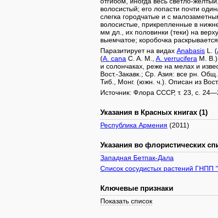
отгибом, иногда весь светло-желтый
волосистый; его лопасти почти оди
слегка городчатые и с малозаметны
волосистые, прикрепленные в нижне
мм дл., их половинки (теки) на верх
выемчатое; коробочка раскрывается
Паразитирует на видах
Anabasis
L. (
(
A. cana
C. A. M.,
A. verrucifera
M. B.)
и солончаках, реже на мелах и извес
Вост.-Закавк.; Ср. Азия: все рн. Общ.
Тиб., Монг. (южн. ч.). Описан из Вос
Источник: Флора СССР, т. 23, с. 24—
Указания в Красных книгах (1)
Республика Армения
(2011)
Указания во флористических спи
Западная Бетпак-Дала
Список сосудистых растений ГНПП 
Ключевые признаки
Показать список