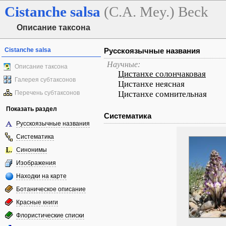
Cistanche
salsa
(C.A. Mey.) Beck
Описание таксона
Cistanche salsa
Русскоязычные названия
Научные:
Описание таксона
Цистанхе солончаковая
Галерея субтаксонов
Цистанхе неясная
Перечень субтаксонов
Цистанхе сомнительная
Показать раздел
Систематика
Русскоязычные названия
Систематика
Синонимы
Изображения
Находки на карте
Ботаническое описание
Красные книги
Флористические списки